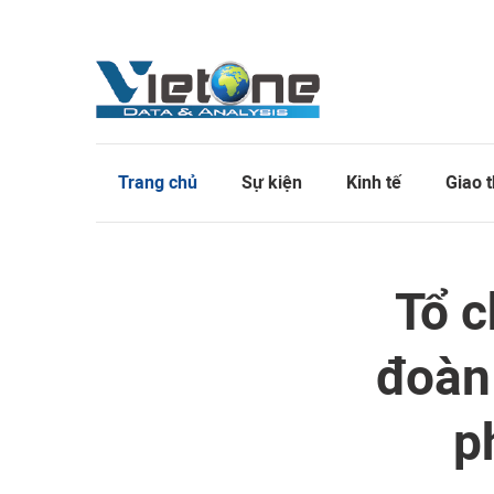
Trang chủ
Sự kiện
Kinh tế
Giao 
Tổ c
đoàn
p