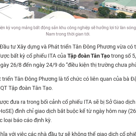
ện kỳ vọng mảng bất động sản khu công nghiệp sẽ hưởng lợi từ làn sóng
Nam trong thời gian tới.
Đầu tư Xây dựng và Phát triển Tân Đông Phương vừa có 
ược bất kỳ cổ phiếu ITA của
Tập đoàn Tân Tạo
trong số 5,
gày 26/8 đến ngày 24/9 do “điều kiện thị trường chưa ph
 triển Tân Đông Phương là tổ chức có liên quan của bà 
ĐQT Tập đoàn Tân Tạo.
ược đưa ra trong bối cảnh cổ phiếu ITA sẽ bị Sở Giao dị
oSE) đình chỉ giao dịch bắt buộc kể từ ngày hôm nay (26/9
 loại báo cáo định kỳ.
ĩa với việc các nhà đầu tư sẽ không thể giao dịch cổ phiế