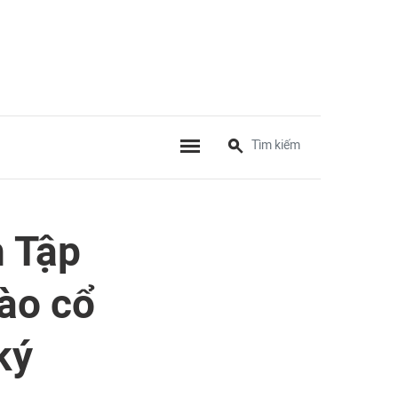
h Tập
ào cổ
ký