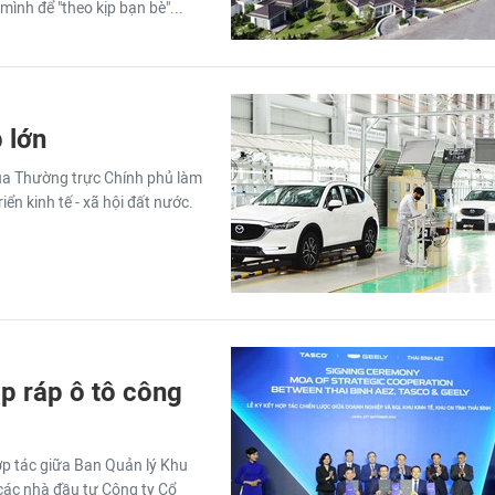
ình để "theo kịp bạn bè"...
 lớn
ủa Thường trực Chính phủ làm
iển kinh tế - xã hội đất nước.
p ráp ô tô công
hợp tác giữa Ban Quản lý Khu
 các nhà đầu tư Công ty Cổ