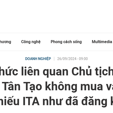
thương
Công nghệ
Phong cách sống
Multimedia
26/09/2024 - 09:00
DOANH NGHIỆP
hức liên quan Chủ tịc
 Tân Tạo không mua v
hiếu ITA như đã đăng 