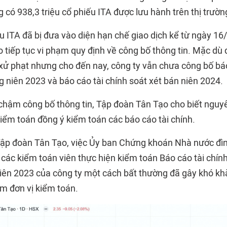
 có 938,3 triệu cổ phiếu ITA được lưu hành trên thị trườ
u ITA đã bị đưa vào diện hạn chế giao dịch kể từ ngày 16
 tiếp tục vi phạm quy định về công bố thông tin. Mặc dù
 xử phạt nhưng cho đến nay, công ty vẫn chưa công bố báo
 niên 2023 và báo cáo tài chính soát xét bán niên 2024.
 chậm công bố thông tin, Tập đoàn Tân Tạo cho biết nguy
kiểm toán đồng ý kiểm toán các báo cáo tài chính.
Tập đoàn Tân Tạo, việc Ủy ban Chứng khoán Nhà nước đìn
i các kiểm toán viên thực hiện kiểm toán Báo cáo tài chí
niên 2023 của công ty một cách bất thường đã gây khó kh
ếm đơn vị kiểm toán.