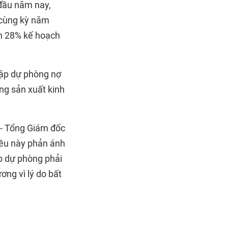
 đầu năm nay,
 cùng kỳ năm
nh 28% kế hoạch
hập dự phòng nợ
ộng sản xuất kinh
- Tổng Giám đốc
iều này phản ánh
ập dự phòng phải
ơng vì lý do bất