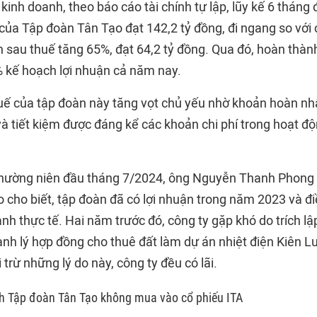
kinh doanh, theo báo cáo tài chính tự lập, lũy kế 6 tháng
của Tập đoàn Tân Tạo đạt 142,2 tỷ đồng, đi ngang so với
ận sau thuế tăng 65%, đạt 64,2 tỷ đồng. Qua đó, hoàn thà
 kế hoạch lợi nhuận cả năm nay.
uế của tập đoàn này tăng vọt chủ yếu nhờ khoản hoàn n
và tiết kiệm được đáng kể các khoản chi phí trong hoạt đ
thường niên đầu tháng 7/2024, ông Nguyễn Thanh Phong 
 cho biết, tập đoàn đã có lợi nhuận trong năm 2023 và đ
anh thực tế. Hai năm trước đó, công ty gặp khó do trích l
anh lý hợp đồng cho thuê đất làm dự án nhiệt điện Kiên Lư
trừ những lý do này, công ty đều có lãi.
ch Tập đoàn Tân Tạo không mua vào cổ phiếu ITA