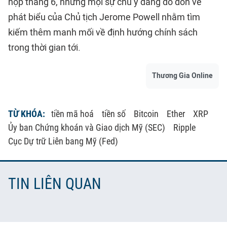
họp tháng 6, nhưng mọi sự chú ý đang đổ dồn về
phát biểu của Chủ tịch Jerome Powell nhằm tìm
kiếm thêm manh mối về định hướng chính sách
trong thời gian tới.
Thương Gia Online
TỪ KHÓA:
tiền mã hoá
tiền số
Bitcoin
Ether
XRP
Ủy ban Chứng khoán và Giao dịch Mỹ (SEC)
Ripple
Cục Dự trữ Liên bang Mỹ (Fed)
TIN LIÊN QUAN