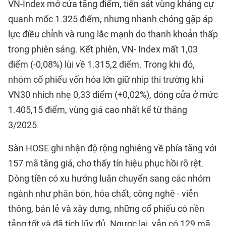
VN-Index mở cửa tăng điểm, tiến sát vùng kháng cự
quanh mốc 1.325 điểm, nhưng nhanh chóng gặp áp
lực điều chỉnh và rung lắc mạnh do thanh khoản thấp
trong phiên sáng. Kết phiên, VN- Index mất 1,03
điểm (-0,08%) lùi về 1.315,2 điểm. Trong khi đó,
nhóm cổ phiếu vốn hóa lớn giữ nhịp thị trường khi
VN30 nhích nhẹ 0,33 điểm (+0,02%), đóng cửa ở mức
1.405,15 điểm, vùng giá cao nhất kể từ tháng
3/2025.
Sàn HOSE ghi nhận độ rộng nghiêng về phía tăng với
157 mã tăng giá, cho thấy tín hiệu phục hồi rõ rệt.
Dòng tiền có xu hướng luân chuyển sang các nhóm
ngành như phân bón, hóa chất, công nghệ - viễn
thông, bán lẻ và xây dựng, những cổ phiếu có nền
tảng tốt và đã tích lũy đủ. Ngược lại, vẫn có 129 mã