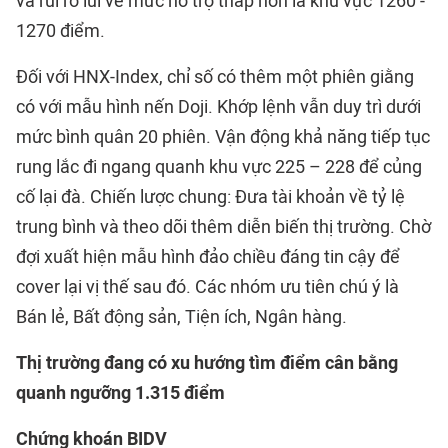
và rủi ro lùi về mức hỗ trợ thấp hơn là khu vực 1260 -
1270 điểm.
Đối với HNX-Index, chỉ số có thêm một phiên giằng
có với mẫu hình nến Doji. Khớp lệnh vẫn duy trì dưới
mức bình quân 20 phiên. Vận động khả năng tiếp tục
rung lắc đi ngang quanh khu vực 225 – 228 để củng
cố lại đà. Chiến lược chung: Đưa tài khoản về tỷ lệ
trung bình và theo dõi thêm diễn biến thị trường. Chờ
đợi xuất hiện mẫu hình đảo chiều đáng tin cậy để
cover lại vị thế sau đó. Các nhóm ưu tiên chú ý là
Bán lẻ, Bất động sản, Tiện ích, Ngân hàng.
Thị trường đang có xu hướng tìm điểm cân bằng
quanh ngưỡng 1
.
315
điểm
Chứng khoán BIDV