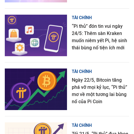
TÀI CHÍNH
“Pi thủ” đón tin vui ngày
24/5: Thêm sàn Kraken
muốn niêm yết Pi, hệ sinh
thái bùng nổ tiện ích mới
TÀI CHÍNH
Ngày 22/5, Bitcoin tăng
phá vỡ mọi kỷ lục, “Pi thủ”
mơ về một tương lai bùng
nổ của Pi Coin
TÀI CHÍNH
Tối 21/5, “Pi thủ” đua khoe