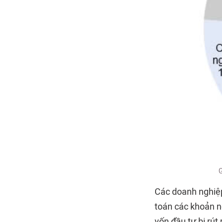
G
Các doanh nghiệp
toán các khoản n
vốn đầu tư bị rút