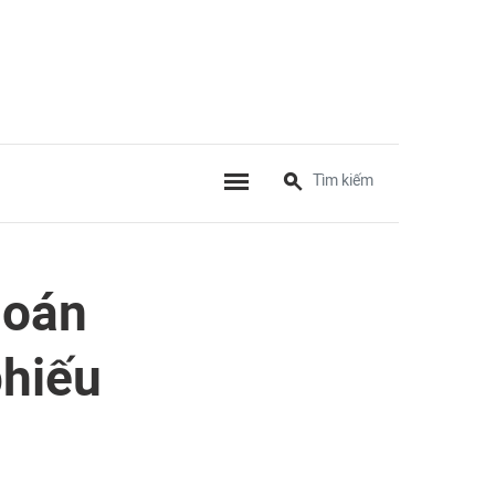
hoán
phiếu