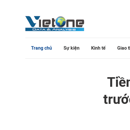
Trang chủ
Sự kiện
Kinh tế
Giao 
Tiề
trướ