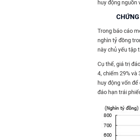
huy động nguồn vố
CHỨNG 
Trong báo cáo mớ
nghìn tỷ đồng tro
này chủ yếu tập 
Cụ thể, giá trị đ
4, chiếm 29% và 3
huy động vốn để 
đáo hạn trái phiế