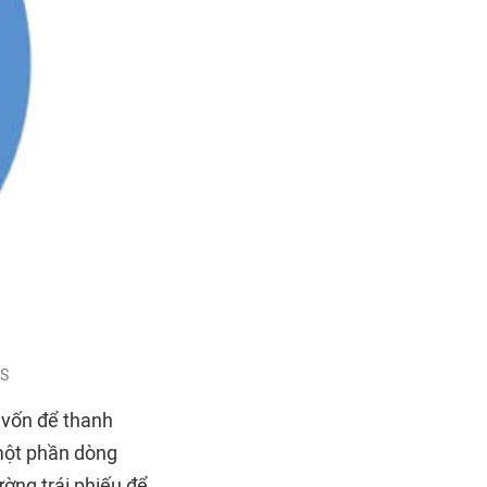
IS
 vốn để thanh
 một phần dòng
ường trái phiếu để