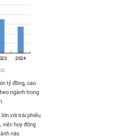
KIS
ìn tỷ đồng, cao
 theo ngành trong
n.
lớn với trái phiếu
, việc huy động
gành này.