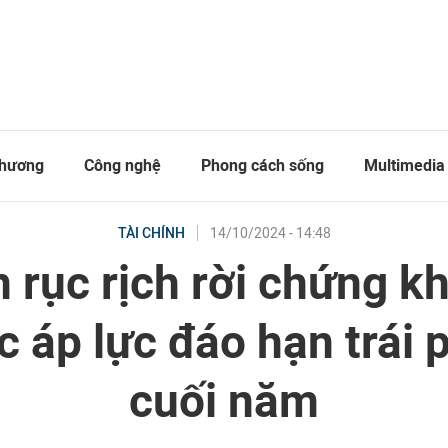
thương
Công nghệ
Phong cách sống
Multimedia
14/10/2024 - 14:48
TÀI CHÍNH
n rục rịch rời chứng k
c áp lực đáo hạn trái 
cuối năm