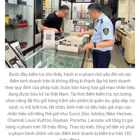
Bước đầu kiểm tra cho thấy, hành vi vi phạm chủ yếu đối với các
điểm kinh doanh trên là không đăng kí thành lập hộ kinh doanh
theo quy định của pháp luật; buôn bán hàng hóa giả mạo nhãn hiệu
đang được bảo hộ tại Việt Nam. Tại thời điểm kiểm tra, lực lượng
chức năng đã thu giữ hàng trăm sản phẩm là quần áo, giày dép, túi
xách, ví, mũ lưỡi trai, tất chân, kính mắt có dấu hiệu giả mạo các
nhãn hiệu nổi tiếng thế giới như Gucci, Dior, Adidas; Nike, Hermes,
Channel; Louis Vuitton, Rayban, Porsche, Lacoste; với tổng trị giá
hàng vi phạm trên 58 triệu đồng. Theo dự kiến, tổng số tiền xử phạt
vi phạm hành chính với các điểm kinh doanh bị kiểm tra trên 182