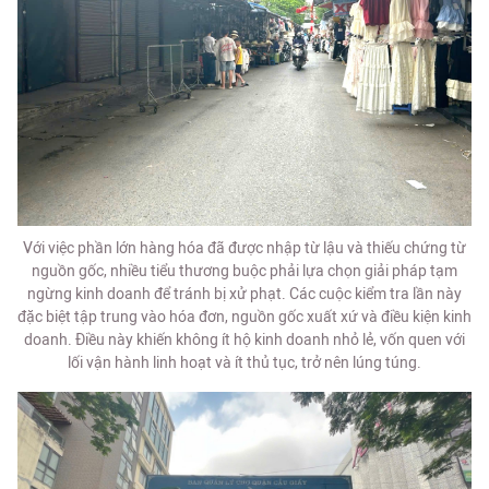
Với việc phần lớn hàng hóa đã được nhập từ lậu và thiếu chứng từ
nguồn gốc, nhiều tiểu thương buộc phải lựa chọn giải pháp tạm
ngừng kinh doanh để tránh bị xử phạt. Các cuộc kiểm tra lần này
đặc biệt tập trung vào hóa đơn, nguồn gốc xuất xứ và điều kiện kinh
doanh. Điều này khiến không ít hộ kinh doanh nhỏ lẻ, vốn quen với
lối vận hành linh hoạt và ít thủ tục, trở nên lúng túng.