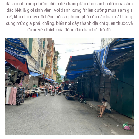
đã là một trong những điểm đến hàng đầu cho các tín đồ mua sắm,
đặc biệt là giới sinh viên. Với danh xưng "thiên đường mua sắm giá
rẻ", khu chợ này nổi tiếng bởi sự phong phú của các loại mặt hàng
cùng mức giá phải chăng, biến nơi đây thành địa chỉ quen thuộc và
được yêu thích của đông đảo bạn trẻ thủ đô.