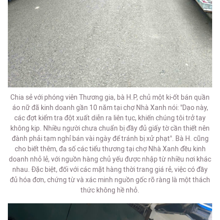
Chia sẻ với phóng viên Thương gia, bà H.P, chủ một ki-ốt bán quần
áo nữ đã kinh doanh gần 10 năm tại chợ Nhà Xanh nói: "Dạo này,
các đợt kiểm tra đột xuất diễn ra liên tục, khiến chúng tôi trở tay
không kịp. Nhiều người chưa chuẩn bị đầy đủ giấy tờ cần thiết nên
đành phải tạm nghỉ bán vài ngày để tránh bị xử phạt". Bà H. cũng
cho biết thêm, đa số các tiểu thương tại chợ Nhà Xanh đều kinh
doanh nhỏ lẻ, với nguồn hàng chủ yếu được nhập từ nhiều nơi khác
nhau. Đặc biệt, đối với các mặt hàng thời trang giá rẻ, việc có đầy
đủ hóa đơn, chứng từ và xác minh nguồn gốc rõ ràng là một thách
thức không hề nhỏ.