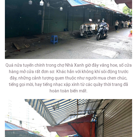
Quá nửa tuyến chính trong chợ Nhà Xanh giờ đây vắng hoe, số cửa
hàng mở cửa rất đơn sơ. Khác hẳn với không khí sôi động trước
đây, những cảnh tượng quen thuộc như người mua chen chúc,
tiếng gọi mời, hay tiếng nhạc xập xình từ các quầy thời trang đã
hoàn toàn biến mất.