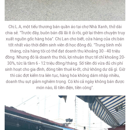
Chị L.A, một tiểu thương bán quần áo tại chợ Nhà Xanh, thở dài
chia sẻ. "Trước đây, buôn bán đã lãi ít ỏi rồi, giờ lại thêm chuyện truy
xuất nguồn gốc hàng hóa". Chị Lan cho biết, cửa hàng của chị bán
tốt nhất vào thời điểm sinh viên đi học đông đủ. "Trung bình mỗi
tháng, cửa hàng tôi có thể đạt doanh thu khoảng 30 - 40 triệu
đồng. Nhưng đó là doanh thu thôi, lợi nhuận thực tế chỉ khoảng 20-
30%, tức là tầm 6 - 12 triệu đồng/tháng. Số tiền đó vừa đủ chi phí
sinh hoạt cho gia đình, đóng tiền thuê ki-ốt, chứ không dư dả gì. Giờ
thì các đợt kiểm tra liên tục, hàng hóa không dám nhập nhiều,
doanh thu sụt giảm nghiêm trọng. Có khi cả ngày không bán được
món nào, lỗ tiền điện, tiền công".