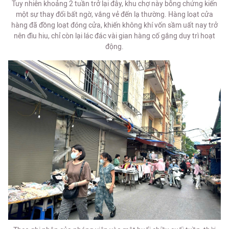
Tuy nhiên khoảng 2 tuần trở lại đây, khu chợ này bỗng chứng kiến
một sự thay đổi bất ngờ, vắng vẻ đến lạ thường. Hàng loạt cửa
hàng đã đồng loạt đóng cửa, khiến không khí vốn sầm uất nay trở
nên đìu hiu, chỉ còn lại lác đác vài gian hàng cố gắng duy trì hoạt
động.