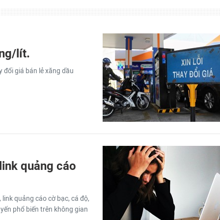
g/lít.
y đổi giá bán lẻ xăng dầu
link quảng cáo
link quảng cáo cờ bạc, cá độ,
tuyến phổ biến trên không gian