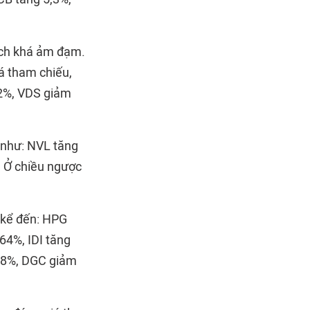
ịch khá ảm đạm.
á tham chiếu,
12%, VDS giảm
t như: NVL tăng
. Ở chiều ngược
 kể đến: HPG
64%, IDI tăng
,58%, DGC giảm