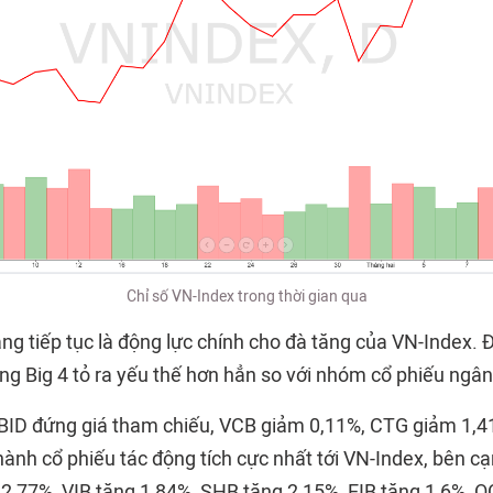
Chỉ số VN-Index trong thời gian qua
ng tiếp tục là động lực chính cho đà tăng của VN-Index.
ng Big 4 tỏ ra yếu thế hơn hẳn so với nhóm cổ phiếu ngâ
i BID đứng giá tham chiếu, VCB giảm 0,11%, CTG giảm 1,4
thành cổ phiếu tác động tích cực nhất tới VN-Index, bên c
2,77%, VIB tăng 1,84%, SHB tăng 2,15%, EIB tăng 1,6%, O