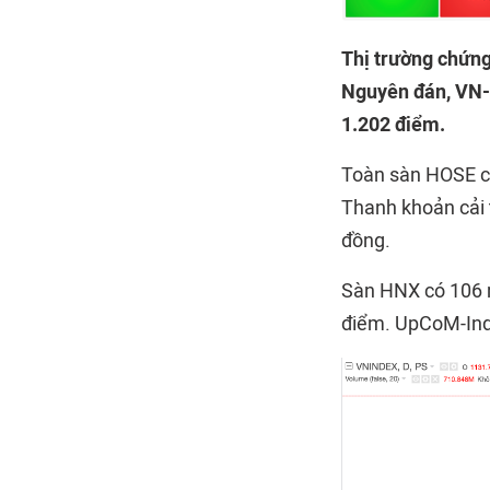
Thị trường chứng
Nguyên đán, VN-I
1.202 điểm.
Toàn sàn HOSE có
Thanh khoản cải t
đồng.
Sàn HNX có 106 m
điểm. UpCoM-Inde