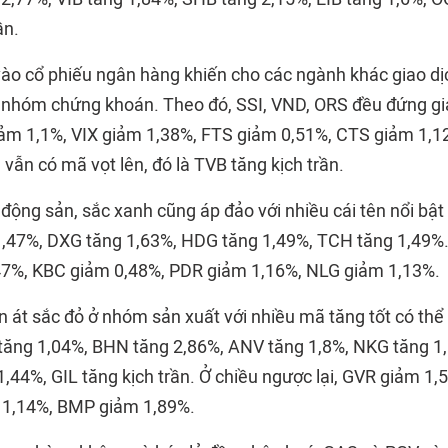
ần.
 vào cổ phiếu ngân hàng khiến cho các ngành khác giao d
ở nhóm chứng khoán. Theo đó, SSI, VND, ORS đều đứng gi
ảm 1,1%, VIX giảm 1,38%, FTS giảm 0,51%, CTS giảm 1,
 vẫn có mã vọt lên, đó là TVB tăng kịch trần.
 động sản, sắc xanh cũng áp đảo với nhiều cái tên nổi bậ
1,47%, DXG tăng 1,63%, HDG tăng 1,49%, TCH tăng 1,49%
47%, KBC giảm 0,48%, PDR giảm 1,16%, NLG giảm 1,13%.
n át sắc đỏ ở nhóm sản xuất với nhiều mã tăng tốt có thể
tăng 1,04%, BHN tăng 2,86%, ANV tăng 1,8%, NKG tăng 1,
1,44%, GIL tăng kịch trần. Ở chiều ngược lại, GVR giảm 1
 1,14%, BMP giảm 1,89%.