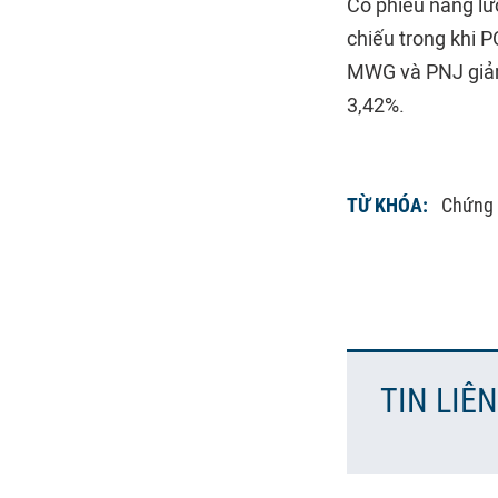
Cổ phiếu năng lư
chiếu trong khi 
MWG và PNJ giảm 
3,42%.
TỪ KHÓA:
Chứng
TIN LIÊ