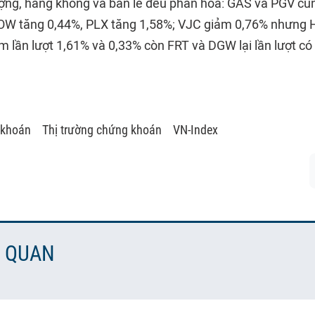
ợng, hàng không và bán lẻ đều phân hoá: GAS và PGV cù
POW tăng 0,44%, PLX tăng 1,58%; VJC giảm 0,76% nhưng 
lần lượt 1,61% và 0,33% còn FRT và DGW lại lần lượt có
 khoán
Thị trường chứng khoán
VN-Index
N QUAN