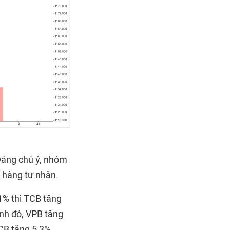
 Đáng chú ý, nhóm
n hàng tư nhân.
1% thì TCB tăng
ạnh đó, VPB tăng
CB tăng 5,3%,