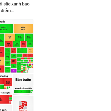
ới sắc xanh bao
0 điểm…