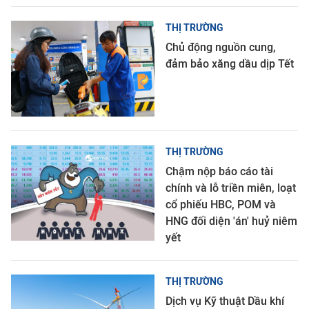
THỊ TRƯỜNG
Chủ động nguồn cung,
đảm bảo xăng dầu dịp Tết
THỊ TRƯỜNG
Chậm nộp báo cáo tài
chính và lỗ triền miên, loạt
cổ phiếu HBC, POM và
HNG đối diện 'án' huỷ niêm
yết
THỊ TRƯỜNG
Dịch vụ Kỹ thuật Dầu khí