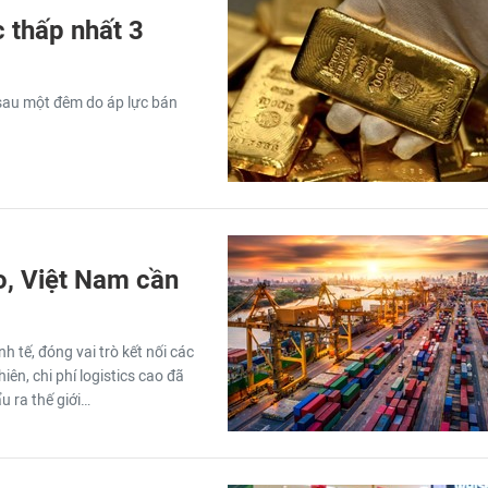
 thấp nhất 3
 sau một đêm do áp lực bán
o, Việt Nam cần
 tế, đóng vai trò kết nối các
ên, chi phí logistics cao đã
u ra thế giới…