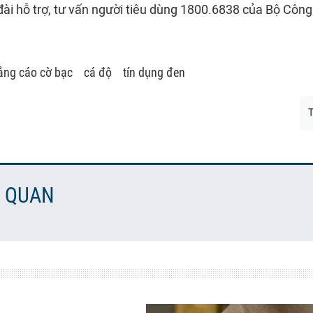
ài hỗ trợ, tư vấn người tiêu dùng 1800.6838 của Bộ Côn
uảng cáo cờ bạc
cá độ
tín dụng đen
T
N QUAN