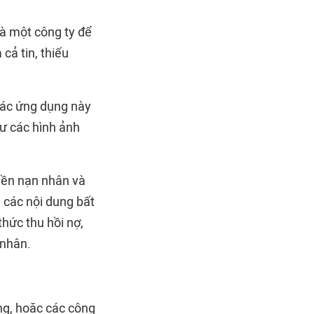
à một công ty để
cả tin, thiếu
 các ứng dụng này
hư các hình ảnh
hiền nạn nhân và
 các nội dung bất
hức thu hồi nợ,
 nhân.
ng, hoặc các công