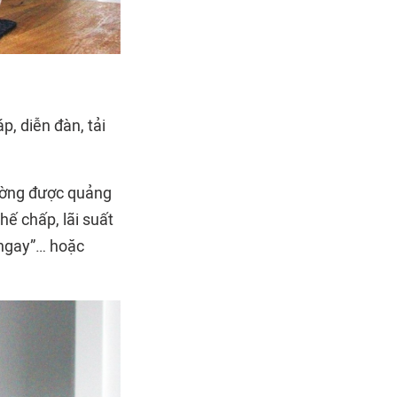
, diễn đàn, tải
hường được quảng
hế chấp, lãi suất
n ngay”… hoặc