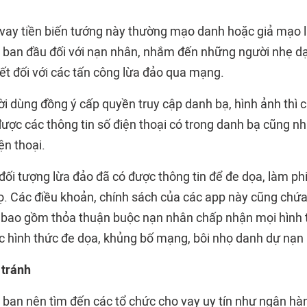
 vay tiền biến tướng này thường mạo danh hoặc giả mạo l
n ban đầu đối với nạn nhân, nhắm đến những người nhẹ dạ 
ết đối với các tấn công lừa đảo qua mạng.
ười dùng đồng ý cấp quyền truy cập danh bạ, hình ảnh thì
được các thông tin số điện thoại có trong danh bạ cũng n
ện thoại.
 đối tượng lừa đảo đã có được thông tin để đe dọa, làm p
ọ. Các điều khoản, chính sách của các app này cũng chứa
, bao gồm thỏa thuận buộc nạn nhân chấp nhận mọi hình t
ác hình thức đe dọa, khủng bố mạng, bôi nhọ danh dự nạn
 tránh
, bạn nên tìm đến các tổ chức cho vay uy tín như ngân hà