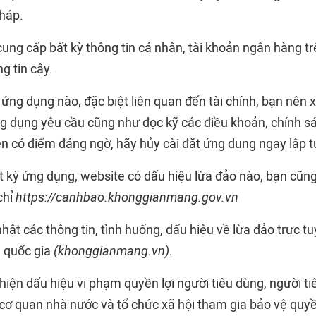
pháp.
cung cấp bất kỳ thông tin cá nhân, tài khoản ngân hàng t
g tin cậy.
ỳ ứng dụng nào, đặc biệt liên quan đến tài chính, bạn nên
 dụng yêu cầu cũng như đọc kỹ các điều khoản, chính s
ện có điểm đáng ngờ, hãy hủy cài đặt ứng dụng ngay lập t
t kỳ ứng dụng, website có dấu hiệu lừa đảo nào, bạn cũn
chỉ
https://canhbao.khonggianmang.gov.vn
hật các thông tin, tình huống, dấu hiệu về lừa đảo trực t
 quốc gia
(khonggianmang.vn).
iện dấu hiệu vi phạm quyền lợi người tiêu dùng, người ti
cơ quan nhà nước và tổ chức xã hội tham gia bảo vệ quyền