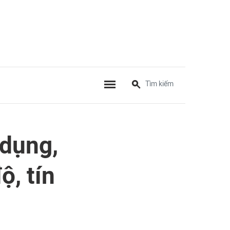
 dụng,
ộ, tín