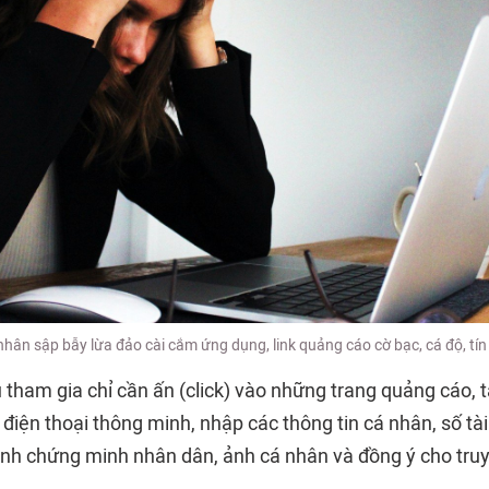
hân sập bẫy lừa đảo cài cắm ứng dụng, link quảng cáo cờ bạc, cá độ, tín
 tham gia chỉ cần ấn (click) vào những trang quảng cáo, 
điện thoại thông minh, nhập các thông tin cá nhân, số tà
ảnh chứng minh nhân dân, ảnh cá nhân và đồng ý cho tru