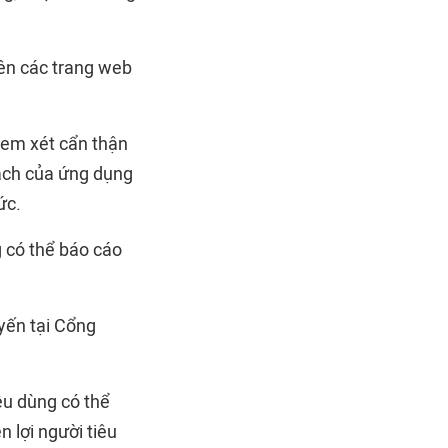
rên các trang web
 xem xét cẩn thận
ách của ứng dụng
ức.
g có thể báo cáo
uyến tại Cổng
êu dùng có thể
 lợi người tiêu