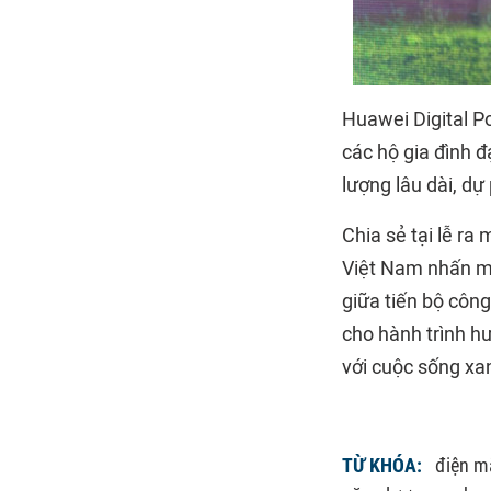
Huawei Digital P
các hộ gia đình đ
lượng lâu dài, dự
Chia sẻ tại lễ ra
Việt Nam nhấn mạ
giữa tiến bộ côn
cho hành trình hư
với cuộc sống xa
TỪ KHÓA:
điện mặ