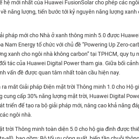
thế hệ mới nhất của Huawei FusionSolar cho phép các ngô
 về năng lượng, tiến bước tới kỷ nguyên năng lượng xanh 
iải pháp mới cho Nhà ở xanh thông minh 5.0 được Huawei
oa Nam Energy tổ chức với chủ đề “Powering Up Zero-ca
ợng xanh cho ngôi nhà không carbon” tại TPHCM, quy tụ 
đối tác của Huawei Digital Power tham gia. Giữa bối cảnh
ành vấn đề được quan tâm nhất toàn cầu hiện nay.
ên ra mắt Giải pháp Điện mặt trời Thông minh 1.0 cho Hộ 
g cung cấp 30% năng lượng mặt trời, Huawei Digital Power
át triển để tạo ra bộ giải pháp mới, nâng cao khả năng đ
 các ngôi nhà.
t trời Thông minh toàn diện 5.0 cho hộ gia đình được thiế
its-all), bao gồm: Bộ tối ưu công suất, biến tần chuỗi thôn