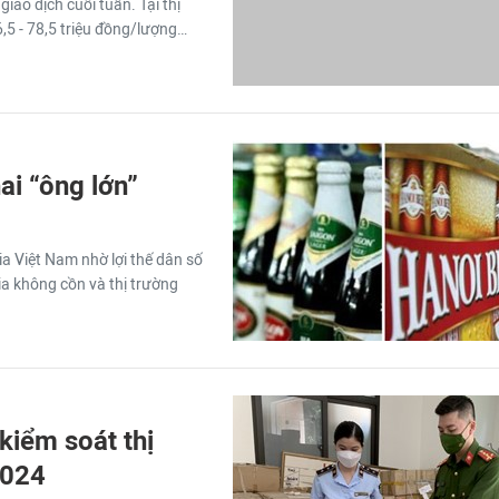
giao dịch cuối tuần. Tại thị
5 - 78,5 triệu đồng/lượng…
ai “ông lớn”
a Việt Nam nhờ lợi thế dân số
a không cồn và thị trường
kiểm soát thị
2024