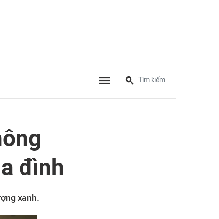
hông
ia đình
ượng xanh.