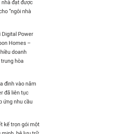
i nhà đạt được
cho “ngôi nhà
 Digital Power
rbon Homes –
nhiều doanh
 trung hòa
gia đình vào năm
 đã liên tục
áp ứng nhu cầu
t kế trọn gói một
g minh, hệ lưu trữ