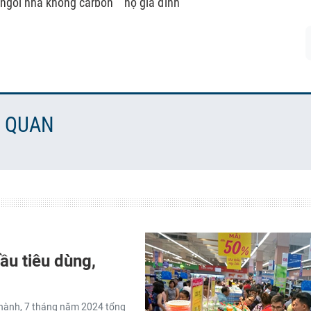
ngôi nhà không carbon
hộ gia đình
N QUAN
ầu tiêu dùng,
lữ hành, 7 tháng năm 2024 tổng