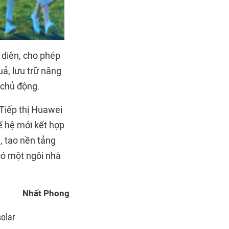
 diện, cho phép
uả, lưu trữ năng
 chủ động.
 Tiếp thị Huawei
ế hệ mới kết hợp
, tạo nền tảng
có một ngôi nhà
Nhất Phong
solar