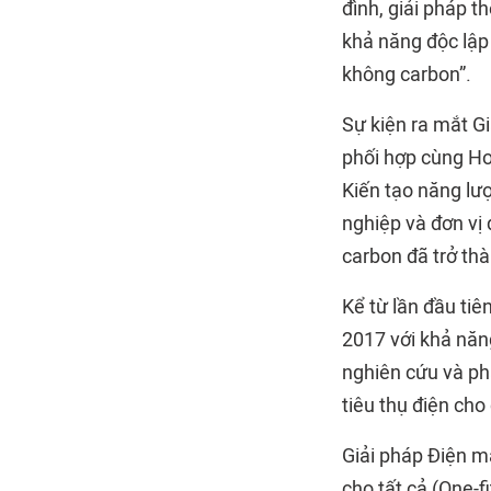
đình, giải pháp 
khả năng độc lập
không carbon”.
Sự kiện ra mắt G
phối hợp cùng H
Kiến tạo năng lư
nghiệp và đơn vị 
carbon đã trở th
Kể từ lần đầu ti
2017 với khả năn
nghiên cứu và ph
tiêu thụ điện cho
Giải pháp Điện mặ
cho tất cả (One-f