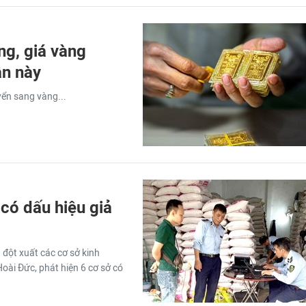
ng, giá vàng
ần này
yển sang vàng...
có dấu hiệu giả
 đột xuất các cơ sở kinh
oài Đức, phát hiện 6 cơ sở có