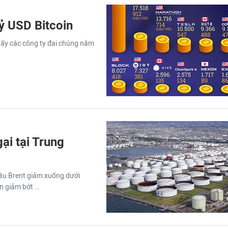
ỷ USD Bitcoin
thấy các công ty đại chúng nắm
ại tại Trung
dầu Brent giảm xuống dưới
n giảm bớt …