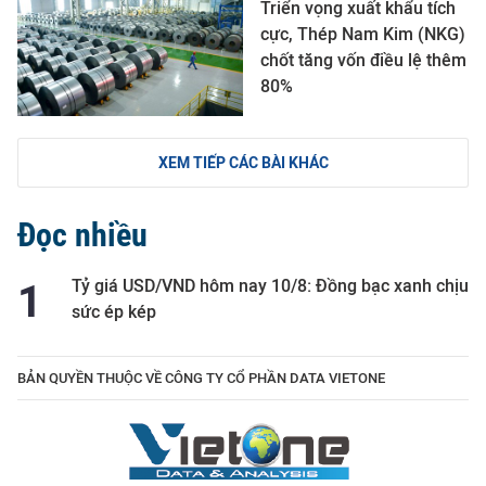
Triển vọng xuất khẩu tích
cực, Thép Nam Kim (NKG)
chốt tăng vốn điều lệ thêm
80%
XEM TIẾP CÁC BÀI KHÁC
Đọc nhiều
Tỷ giá USD/VND hôm nay 10/8: Đồng bạc xanh chịu
sức ép kép
BẢN QUYỀN THUỘC VỀ CÔNG TY CỔ PHẦN DATA VIETONE