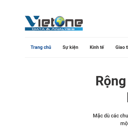
Trang chủ
Sự kiện
Kinh tế
Giao 
Rộng 
Mặc dù các chuỗ
một