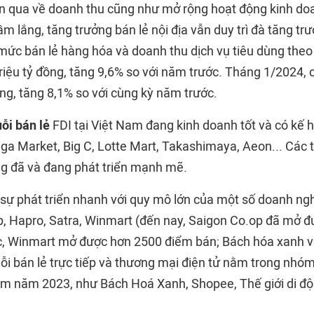
an qua về doanh thu cũng như mở rộng hoạt động kinh doa
trầm lắng, tăng trưởng bán lẻ nội địa vẫn duy trì đà tăng 
ức bán lẻ hàng hóa và doanh thu dịch vụ tiêu dùng theo
triệu tỷ đồng, tăng 9,6% so với năm trước. Tháng 1/2024, 
ng, tăng 8,1% so với cùng kỳ năm trước.
ỗi bán lẻ
FDI tại Việt Nam đang kinh doanh tốt và có kế 
a Market, Big C, Lotte Mart, Takashimaya, Aeon... Các 
ng đã và đang phát triển mạnh mẽ.
 sự phát triển nhanh với quy mô lớn của một số doanh ng
, Hapro, Satra, Winmart (đến nay, Saigon Co.op đã mở đ
ốc, Winmart mở được hơn 2500 điểm bán; Bách hóa xanh v
ỗi bán lẻ trực tiếp và thương mại điện tử nằm trong nhó
m năm 2023, như Bách Hoá Xanh, Shopee, Thế giới di đ