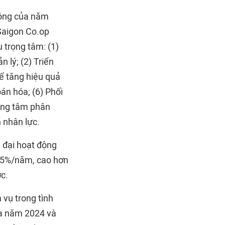
động của năm
Saigon Co.op
 trọng tâm: (1)
 lý; (2) Triển
để tăng hiệu quả
án hóa; (6) Phối
rung tâm phân
 nhân lực.
 đại hoạt động
 25%/năm, cao hơn
c.
vụ trong tình
ủa năm 2024 và