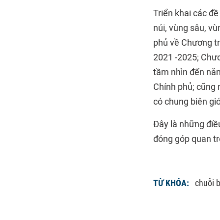
Triển khai các đ
núi, vùng sâu, v
phủ về Chương trì
2021 -2025; Chươ
tầm nhìn đến nă
Chính phủ; cũng n
có chung biên giớ
Đây là những điều
đóng góp quan tr
TỪ KHÓA:
chuỗi b