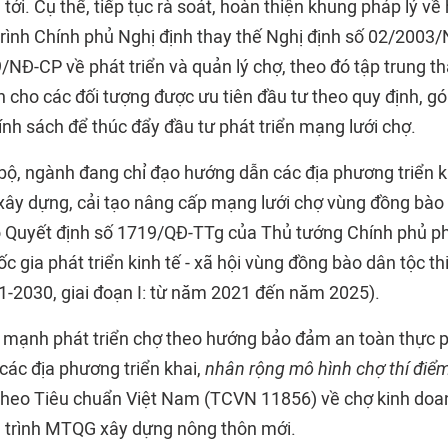
ới. Cụ thể, tiếp tục rà soát, hoàn thiện khung pháp lý về
 trình Chính phủ Nghị định thay thế Nghị định số 02/2003
/NĐ-CP về phát triển và quản lý chợ, theo đó tập trung t
n cho các đối tượng được ưu tiên đầu tư theo quy định, g
nh sách để thúc đẩy đầu tư phát triển mạng lưới chợ.
 bộ, ngành đang chỉ đạo hướng dẫn các địa phương triển k
xây dựng, cải tạo nâng cấp mạng lưới chợ vùng đồng bào 
o Quyết định số 1719/QĐ-TTg của Thủ tướng Chính phủ 
ốc gia phát triển kinh tế - xã hội vùng đồng bào dân tộc t
21-2030, giai đoạn I: từ năm 2021 đến năm 2025).
 mạnh phát triển chợ theo hướng bảo đảm an toàn thực
 các địa phương triển khai,
nhân rộng mô hình chợ thí điể
theo Tiêu chuẩn Việt Nam (TCVN 11856) về chợ kinh do
g trình MTQG xây dựng nông thôn mới.