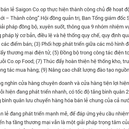
bán lẻ Saigon Co.op thực hiện thành công chủ đề hoạt 
ới – Thành công”.Hội đồng quản trị, Ban Tổng giám đốc 
giải pháp đồng bộ, xuyên suốt, thông qua 9 nhóm nhiệm vụ
pháp lý cơ bản, điều lệ và hệ thống quy chế, quy định quản
ại các điểm bán; (3) Phối hợp phát triển giữa các mô hình 
ẩy thương mại điện tử; (5) Đồng bộ trong công tác điện to
huỗi Co.op Food; (7) Thúc đẩy hoàn thiện hệ thống kho, t
công tác mua hàng; (9) Nâng cao chất lượng đào tạo nguồn
ng nghìn cửa hàng chuyên doanh và cửa hàng tiện lợi hiện
ỗi hiện đang phát triển nhanh, có tốc độ tăng bình quân
ng bình quân lưu chuyển hàng hóa bán lẻ chung của cả nướ
n lẻ đang phát triển mạnh mẽ, để đáp ứng yêu cầu nhiệm 
riển hạ tầng thương mại vẫn là một giải pháp trọng tâm c