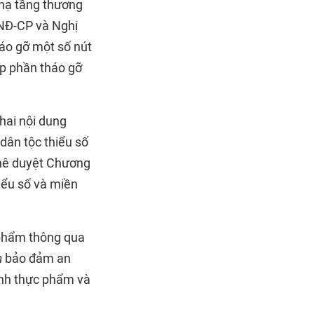
 hạ tầng thương
/NĐ-CP và Nghị
háo gỡ một số nút
óp phần tháo gỡ
hai nội dung
dân tộc thiểu số
phê duyệt Chương
hiểu số và miền
 phẩm thông qua
m
bảo đảm an
anh thực phẩm và