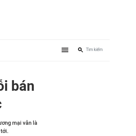
ỗi bán
c
hương mại vẫn là
tới.