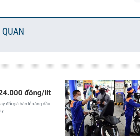
N QUAN
24.000 đồng/lít
ay đổi giá bán lẻ xăng dầu
gày…