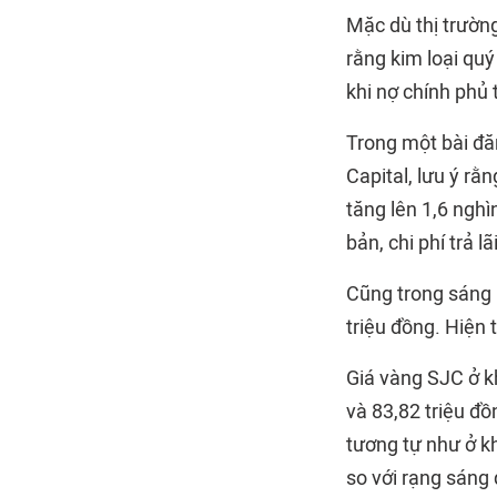
Mặc dù thị trường
rằng kim loại quý
khi nợ chính phủ 
Trong một bài đăn
Capital, lưu ý rằ
tăng lên 1,6 nghì
bản, chi phí trả 
Cũng trong sáng 
triệu đồng. Hiện 
Giá vàng SJC ở k
và 83,82 triệu đ
tương tự như ở k
so với rạng sáng 