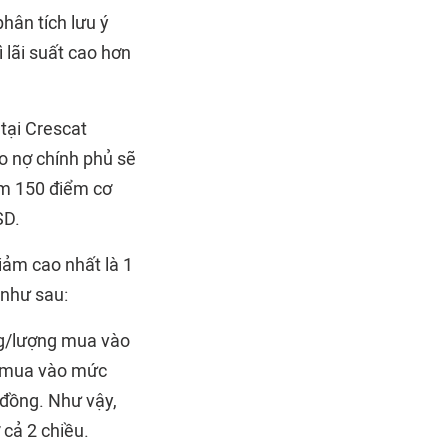
hân tích lưu ý
ì lãi suất cao hơn
 tại Crescat
ho nợ chính phủ sẽ
ảm 150 điểm cơ
SD.
iảm cao nhất là 1
 như sau:
ng/lượng mua vào
g mua vào mức
 đồng. Như vậy,
 cả 2 chiều.