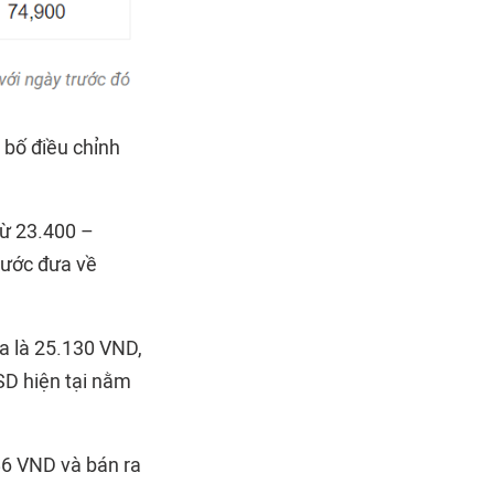
bố điều chỉnh
từ 23.400 –
nước đưa về
a là 25.130 VND,
SD hiện tại nằm
86 VND và bán ra