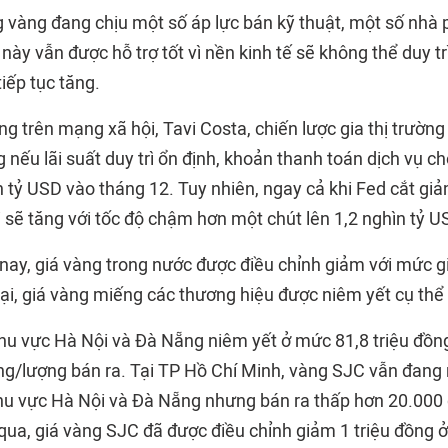
 vàng đang chịu một số áp lực bán kỹ thuật, một số nhà p
 này vẫn được hỗ trợ tốt vì nền kinh tế sẽ không thể duy tr
tiếp tục tăng.
g trên mạng xã hội, Tavi Costa, chiến lược gia thị trường
ng nếu lãi suất duy trì ổn định, khoản thanh toán dịch vụ c
n tỷ USD vào tháng 12. Tuy nhiên, ngay cả khi Fed cắt gi
lãi sẽ tăng với tốc độ chậm hơn một chút lên 1,2 nghìn tỷ U
nay, giá vàng trong nước được điều chỉnh giảm với mức g
tại, giá vàng miếng các thương hiệu được niêm yết cụ thể
hu vực Hà Nội và Đà Nẵng niêm yết ở mức 81,8 triệu đồ
ồng/lượng bán ra. Tại TP Hồ Chí Minh, vàng SJC vẫn đan
hu vực Hà Nội và Đà Nẵng nhưng bán ra thấp hơn 20.000
qua, giá vàng SJC đã được điều chỉnh giảm 1 triệu đồng ở