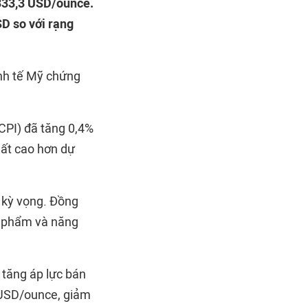
.333,3 USD/ounce.
SD so với rạng
inh tế Mỹ chứng
CPI) đã tăng 0,4%
hất cao hơn dự
n kỳ vọng. Đồng
ực phẩm và năng
 tăng áp lực bán
0 USD/ounce, giảm