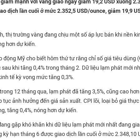
i giảm mạnh với vàng giao ngay giảm 19,2 USD xuống 2
iao dịch lần cuối ở mức 2.352,5 USD/ounce, giảm 19,9 U
h, thị trường vàng đang chịu một số áp lực bán khi nền k
ng hơn dự kiến.
 động Mỹ cho biết hôm thứ tư rằng chỉ số giá tiêu dùng (
 sau khi tăng 0,4% trong tháng 2. Dữ liệu lạm phát mới n
kinh tế kỳ vọng mức tăng 0,3%.
 trong 12 tháng qua, lạm phát đã tăng 3,5%, cũng cao hơ
ếp tục ảnh hưởng đến giá sản xuất. CPI lõi, loại bỏ giá th
ng, tăng 0,4%, nóng hơn dự kiến.
đang gặp khó khăn khi dữ liệu lạm phát mới nhất đang gia
ng kỳ hạn tháng 6 được giao dịch lần cuối ở mức 2.348,1