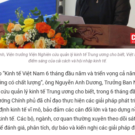
nh, Viện trưởng Viện Nghiên cứu quản lý kinh tế Trung ương cho biết, Việt
điểm sáng của cải cách và hội nhập kinh tế.
o “Kinh tế Việt Nam 6 tháng đầu năm và triển vọng cả nă
ởng có chất lượng”, ông Nguyễn Anh Dương, Trưởng Ban 
 cứu quản lý kinh tế Trung ương cho biết, trong 6 tháng 
ớng Chính phủ đã chỉ đạo thực hiện các giải pháp phát tri
định kinh tế vĩ mô, bảo đảm các cân đối lớn và tạo dựng 
inh tế. Các bộ, ngành, cơ quan thường xuyên theo dõi sát
để đánh giá, phân tích, dự báo và kiến nghị các giải pháp 