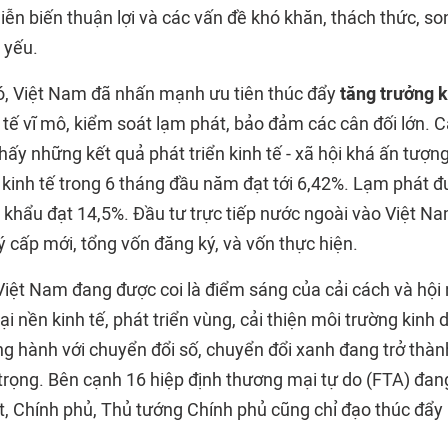
ễn biến thuận lợi và các vấn đề khó khăn, thách thức, so
ủ yếu.
ó, Việt Nam đã nhấn mạnh ưu tiên thúc đẩy
tăng trưởng k
 tế vĩ mô, kiểm soát lạm phát, bảo đảm các cân đối lớn. C
hấy những kết quả phát triển kinh tế - xã hội khá ấn tượ
 kinh tế trong 6 tháng đầu năm đạt tới 6,42%. Lạm phát đ
 khẩu đạt 14,5%. Đầu tư trực tiếp nước ngoài vào Việt Na
 cấp mới, tổng vốn đăng ký, và vốn thực hiện.
Việt Nam đang được coi là điểm sáng của cải cách và hội 
lại nền kinh tế, phát triển vùng, cải thiện môi trường kinh
ng hành với chuyển đổi số, chuyển đổi xanh đang trở thàn
trọng. Bên cạnh 16 hiệp định thương mại tự do (FTA) đan
ết, Chính phủ, Thủ tướng Chính phủ cũng chỉ đạo thúc đẩy