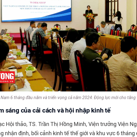
ệt Nam 6 tháng đầu năm và triển vọng cả năm 2024: Động lực mới cho tăng 
m sáng của cải cách và hội nhập kinh tế
ạc Hội thảo, TS. Trần Thị Hồng Minh, Viện trưởng Viện Ng
g nhận định, bối cảnh kinh tế thế giới và khu vực 6 thán