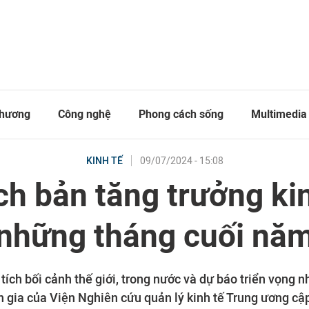
thương
Công nghệ
Phong cách sống
Multimedia
09/07/2024 - 15:08
KINH TẾ
ch bản tăng trưởng ki
những tháng cuối nă
ích bối cảnh thế giới, trong nước và dự báo triển vọng 
 gia của Viện Nghiên cứu quản lý kinh tế Trung ương cập