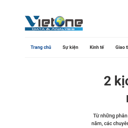
Trang chủ
Sự kiện
Kinh tế
Giao 
2 kị
Từ những phân t
năm, các chuyên