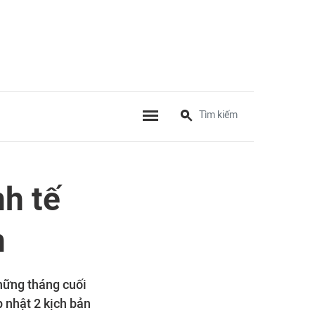
nh tế
m
những tháng cuối
 nhật 2 kịch bản