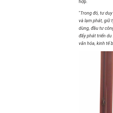
hợp.
"
Trong đó, tư du
và lạm phát, giữ t
dùng, đầu tư côn
đẩy phát triển du
văn hóa, kinh tế 