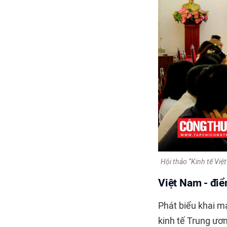
Hội thảo “Kinh tế Vi
Việt Nam - điể
Phát biểu khai m
kinh tế Trung ươn