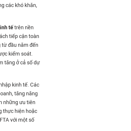
ng các khó khăn,
inh tế
trên nền
ách tiếp cận toàn
ng từ đầu năm đến
ược kiểm soát.
m tăng ở cả số dự
nhập kinh tế. Các
 doanh, tăng năng
h những ưu tiên
g thực hiện hoặc
 FTA với một số