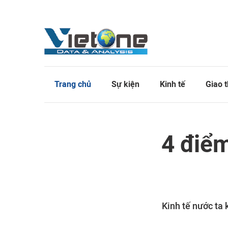
Trang chủ
Sự kiện
Kinh tế
Giao 
4 điể
Kinh tế nước ta