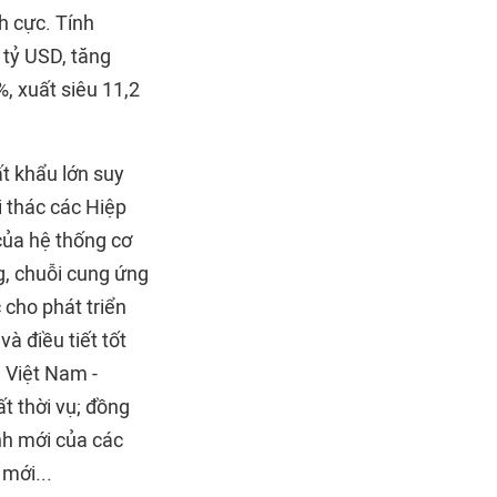
h cực. Tính
tỷ USD, tăng
, xuất siêu 11,2
ất khẩu lớn suy
i thác các Hiệp
 của hệ thống cơ
g, chuỗi cung ứng
 cho phát triển
à điều tiết tốt
 Việt Nam -
ất thời vụ; đồng
nh mới của các
mới...