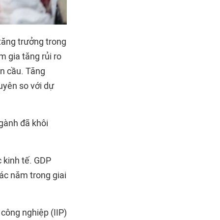
 tăng trưởng trong
 gia tăng rủi ro
àn cầu. Tăng
uyên so với dự
gành đã khôi
c kinh tế. GDP
ác năm trong giai
 công nghiệp (IIP)