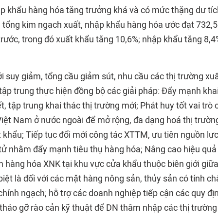
p khẩu hàng hóa tăng trưởng khá và có mức thặng dư tíc
tổng kim ngạch xuất, nhập khẩu hàng hóa ước đạt 732,5 
rước, trong đó xuất khẩu tăng 10,6%; nhập khẩu tăng 8,4%
iới suy giảm, tổng cầu giảm sút, nhu cầu các thị trường xu
 tập trung thực hiện đồng bộ các giải pháp: Đẩy mạnh kha
t, tập trung khai thác thị trường mới; Phát huy tốt vai trò
iệt Nam ở nước ngoài để mở rộng, đa dạng hoá thị trườn
 khẩu; Tiếp tục đổi mới công tác XTTM, ưu tiên nguồn lực
tử nhằm đẩy mạnh tiêu thụ hàng hóa; Nâng cao hiệu quả v
n hàng hóa XNK tại khu vực cửa khẩu thuộc biên giới giữa
iệt là đối với các mặt hàng nông sản, thủy sản có tính ch
chính ngạch; hỗ trợ các doanh nghiệp tiếp cận các quy đị
tháo gỡ rào cản kỹ thuật để DN thâm nhập các thị trường 