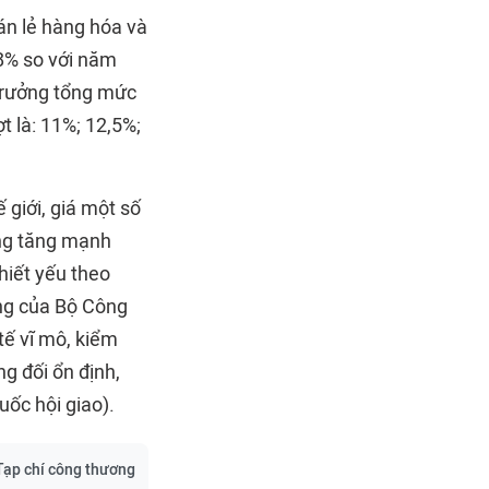
n lẻ hàng hóa và
,8% so với năm
 trưởng tổng mức
t là: 11%; 12,5%;
 giới, giá một số
ớng tăng mạnh
hiết yếu theo
ờng của Bộ Công
tế vĩ mô, kiểm
g đối ổn định,
ốc hội giao).
Tạp chí công thương