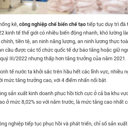
hống kê,
công nghiệp chế biến chế tạo
tiếp tục duy trì đà
 kinh tế thế giới có nhiều biến động nhanh, khó lường làm
i chính, tiền tệ, an ninh năng lượng, an ninh lương thực to
oàn cầu được các tổ chức quốc tế dự báo tăng hoặc giữ ng
m quý III/2022 nhưng thấp hơn tăng trưởng của năm 2021.
inh tế nước ta khởi sắc trên hầu hết các lĩnh vực, nhiều n
 mức tăng trưởng cao, với 4 điểm nhấn nổi bật.
ộng sản xuất kinh doanh phục hồi tích cực ở cả ba khu vự
o ở mức 8,02% so với năm trước, là mức tăng cao nhất c
g nghiệp tiếp tục phục hồi và phát triển, chỉ số sản xuất