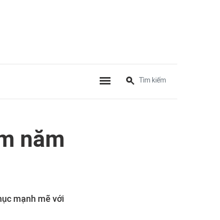
am năm
 phục mạnh mẽ với