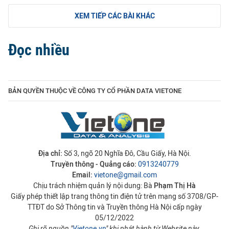
XEM TIẾP CÁC BÀI KHÁC
Đọc nhiều
BẢN QUYỀN THUỘC VỀ CÔNG TY CỔ PHẦN DATA VIETONE
Địa chỉ:
Số 3, ngõ 20 Nghĩa Đô, Cầu Giấy, Hà Nội.
Truyền thông - Quảng cáo:
0913240779
Email:
vietone@gmail.com
Chịu trách nhiệm quản lý nội dung: Bà
Phạm Thị Hà
Giấy phép thiết lập trang thông tin điện tử trên mạng số 3708/GP-
TTĐT do Sở Thông tin và Truyền thông Hà Nội cấp ngày
05/12/2022
Ghi rõ nguồn "
Vietone.vn
" khi phát hành từ Website này.