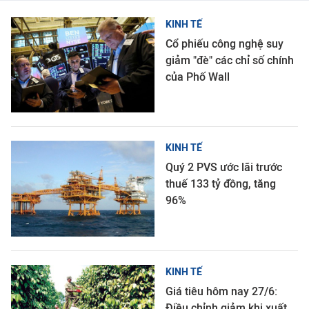
KINH TẾ
Cổ phiếu công nghệ suy
giảm "đè" các chỉ số chính
của Phố Wall
KINH TẾ
Quý 2 PVS ước lãi trước
thuế 133 tỷ đồng, tăng
96%
KINH TẾ
Giá tiêu hôm nay 27/6:
Điều chỉnh giảm khi xuất