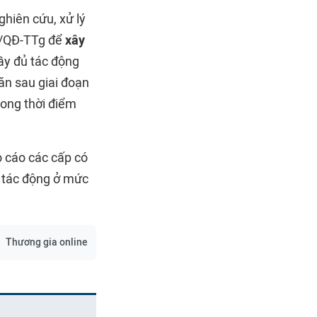
hiên cứu, xử lý
7/QĐ-TTg để
xây
đầy đủ tác động
ăn sau giai đoạn
rong thời điểm
o cáo các cấp có
ế tác động ở mức
Thương gia online