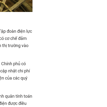
ập đoàn điện lực
 có cơ chế đảm
n thị trường vào
g Chính phủ có
cập nhật chi phí
iện của các quý
ình quân tính toán
 điện được điều