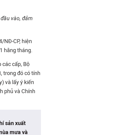
á đầu vào, đảm
4/NĐ-CP, hiện
21 hằng tháng.
o các cấp, Bộ
 trong đó có tính
 và lấy ý kiến
nh phủ và Chính
hí sản xuất
 mùa mưa và