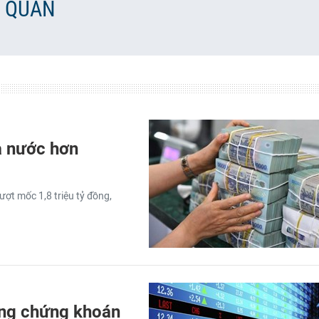
N QUAN
à nước hơn
ợt mốc 1,8 triệu tỷ đồng,
ờng chứng khoán