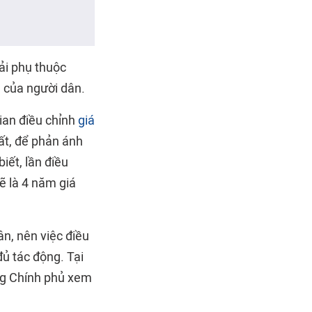
ải phụ thuộc
u của người dân.
gian điều chỉnh
giá
hất, để phản ánh
iết, lần điều
ẽ là 4 năm giá
ân, nên việc điều
đủ tác động. Tại
ng Chính phủ xem