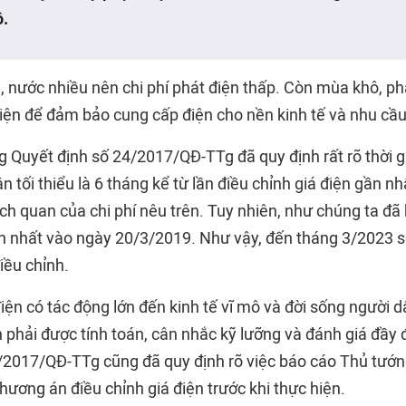
.
 nước nhiều nên chi phí phát điện thấp. Còn mùa khô, ph
điện để đảm bảo cung cấp điện cho nền kinh tế và nhu cầ
ng Quyết định số 24/2017/QĐ-TTg đã quy định rất rõ thời 
n tối thiểu là 6 tháng kể từ lần điều chỉnh giá điện gần n
h quan của chi phí nêu trên. Tuy nhiên, như chúng ta đã b
ần nhất vào ngày 20/3/2019. Như vậy, đến tháng 3/2023 s
iều chỉnh.
điện có tác động lớn đến kinh tế vĩ mô và đời sống người d
 phải được tính toán, cân nhắc kỹ lưỡng và đánh giá đầy 
/2017/QĐ-TTg cũng đã quy định rõ việc báo cáo Thủ tướ
phương án điều chỉnh giá điện trước khi thực hiện.