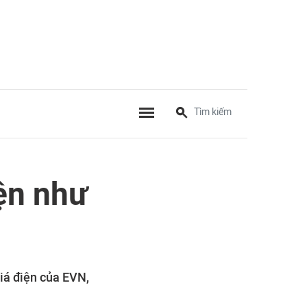
ện như
iá điện của EVN,