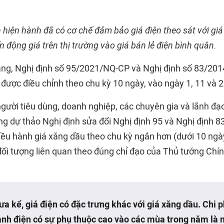
 hiện hành đã có cơ chế đảm bảo giá điện theo sát với gi
 động giá trên thị trường vào giá bán lẻ điện bình quân.
xăng, Nghị định số 95/2021/NQ-CP và Nghị định số 83/201
 được điều chỉnh theo chu kỳ 10 ngày, vào ngày 1, 11 và 
người tiêu dùng, doanh nghiệp, các chuyên gia và lãnh đạ
 dự thảo Nghị định sửa đổi Nghị định 95 và Nghị định 83,
ều hành giá xăng dầu theo chu kỳ ngắn hơn (dưới 10 ngày)
 đối tượng liên quan theo đúng chỉ đạo của Thủ tướng Chí
ưa kể, giá điện có đặc trưng khác với giá xăng dầu. Chi p
anh điện có sự phụ thuộc cao vào các mùa trong năm là