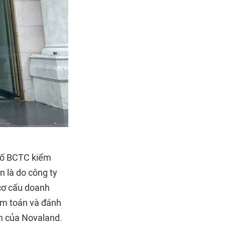
 bố BCTC kiểm
 là do công ty
 cơ cấu doanh
iểm toán và đánh
nh của Novaland.