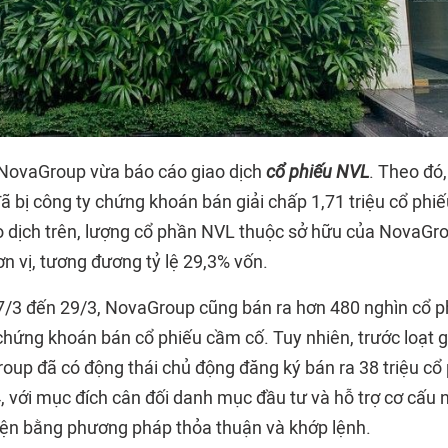
 NovaGroup vừa báo cáo giao dịch
cổ phiếu NVL
. Theo đó
ã bị công ty chứng khoán bán giải chấp 1,71 triệu cổ phi
o dịch trên, lượng cổ phần NVL thuộc sở hữu của NovaG
ơn vị, tương đương tỷ lệ 29,3% vốn.
7/3 đến 29/3, NovaGroup cũng bán ra hơn 480 nghìn cổ 
 chứng khoán bán cổ phiếu cầm cố. Tuy nhiên, trước loạt g
oup đã có động thái chủ động đăng ký bán ra 38 triệu cổ
 với mục đích cân đối danh mục đầu tư và hỗ trợ cơ cấu n
iện bằng phương pháp thỏa thuận và khớp lệnh.