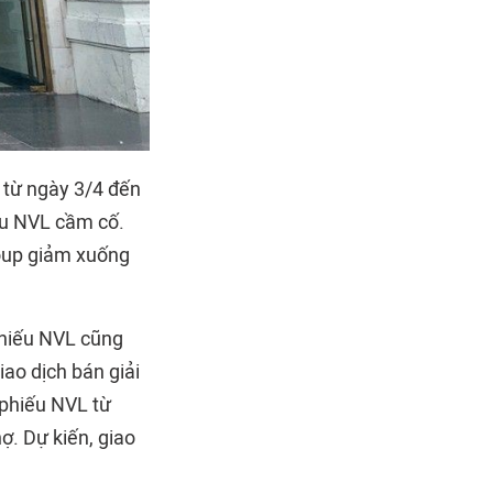
, từ ngày 3/4 đến
ếu NVL cầm cố.
roup giảm xuống
phiếu NVL cũng
iao dịch bán giải
 phiếu NVL từ
ợ. Dự kiến, giao