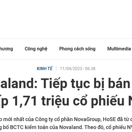
thương
Công nghệ
Phong cách sống
Multimedia
11/04/2023 - 06:38
KINH TẾ
aland: Tiếp tục bị bán 
p 1,71 triệu cổ phiếu
 mới nhất của Công ty cổ phần NovaGroup, HoSE đã từ 
g bố BCTC kiểm toán của Novaland. Theo đó, cổ phiếu NV