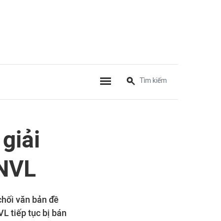
giải
 NVL
chối văn bản đề
L tiếp tục bị bán