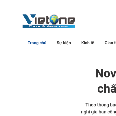
Trang chủ
Sự kiện
Kinh tế
Giao 
Nov
chấ
Theo thông báo
nghị gia hạn côn