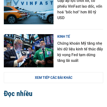
Gặp áp lực chốt lời, cổ
phiếu VinFast lao dốc, vốn
hoá "bốc hơi" hơn 80 tỷ
USD
KINH TẾ
Chứng khoán Mỹ tăng nhẹ
khi dữ liệu kinh tế thúc đẩy
kỳ vọng Fed tạm dừng
tăng lãi suất
XEM TIẾP CÁC BÀI KHÁC
Đọc nhiều