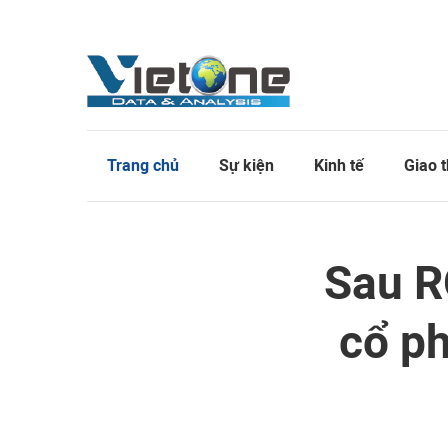
Trang chủ
Sự kiện
Kinh tế
Giao 
Sau R
cổ ph