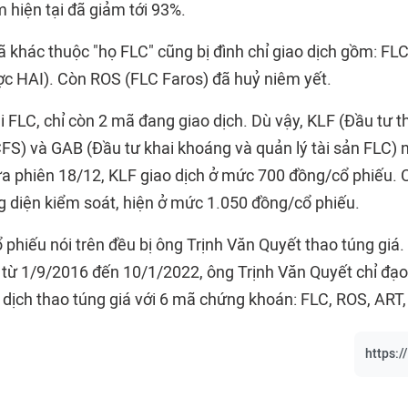
 hiện tại đã giảm tới 93%.
ã khác thuộc "họ FLC" cũng bị đình chỉ giao dịch gồm: FL
c HAI). Còn ROS (FLC Faros) đã huỷ niêm yết.
i FLC, chỉ còn 2 mã đang giao dịch. Dù vậy, KLF (Đầu tư 
FS) và GAB (Đầu tư khai khoáng và quản lý tài sản FLC) 
a phiên 18/12, KLF giao dịch ở mức 700 đồng/cổ phiếu.
g diện kiểm soát, hiện ở mức 1.050 đồng/cổ phiếu.
 phiếu nói trên đều bị ông Trịnh Văn Quyết thao túng giá.
, từ 1/9/2016 đến 10/1/2022, ông Trịnh Văn Quyết chỉ đạo
o dịch thao túng giá với 6 mã chứng khoán: FLC, ROS, ART
https:/