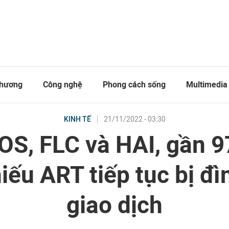
thương
Công nghệ
Phong cách sống
Multimedia
21/11/2022 - 03:30
KINH TẾ
OS, FLC và HAI, gần 97
iếu ART tiếp tục bị đì
giao dịch