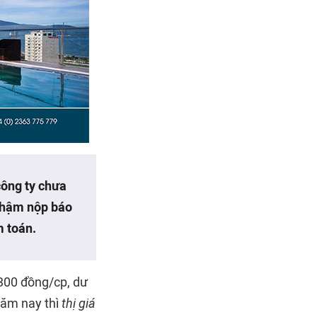
công ty chưa
 chậm nộp báo
m toán.
.300 đồng/cp, dư
năm nay thì
thị giá