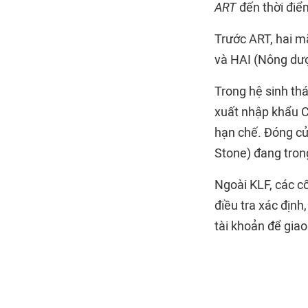
ART
đến thời điểm
Trước ART, hai m
và HAI (Nông dượ
Trong hệ sinh thá
xuất nhập khẩu C
hạn chế. Đóng cử
Stone) đang tron
Ngoài KLF, các cổ
điều tra xác định
tài khoản để gia