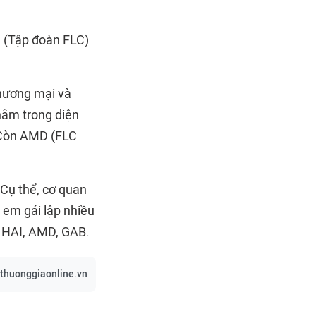
C (Tập đoàn FLC)
thương mại và
nằm trong diện
 Còn AMD (FLC
 Cụ thể, cơ quan
 em gái lập nhiều
, HAI, AMD, GAB.
/thuonggiaonline.vn