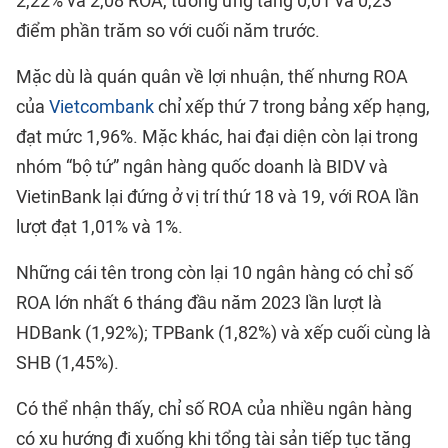
2,22% và 2,08 ROA, tương ứng tăng 0,01 và 0,23
điểm phần trăm so với cuối năm trước.
Mặc dù là quán quân về lợi nhuận, thế nhưng ROA
của
Vietcombank
chỉ xếp thứ 7 trong bảng xếp hạng,
đạt mức 1,96%. Mặc khác, hai đại diện còn lại trong
nhóm “bộ tứ” ngân hàng quốc doanh là BIDV và
VietinBank lại đứng ở vị trí thứ 18 và 19, với ROA lần
lượt đạt 1,01% và 1%.
Những cái tên trong còn lại 10 ngân hàng có chỉ số
ROA lớn nhất 6 tháng đầu năm 2023 lần lượt là
HDBank (1,92%); TPBank (1,82%) và xếp cuối cùng là
SHB (1,45%).
Có thể nhận thấy, chỉ số ROA của nhiều ngân hàng
có xu hướng đi xuống khi tổng tài sản tiếp tục tăng