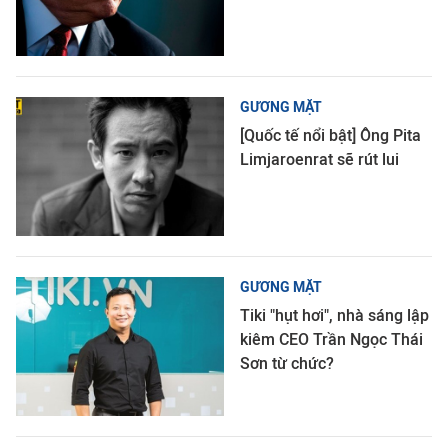
GƯƠNG MẶT
[Quốc tế nổi bật] Ông Pita
Limjaroenrat sẽ rút lui
GƯƠNG MẶT
Tiki "hụt hơi", nhà sáng lập
kiêm CEO Trần Ngọc Thái
Sơn từ chức?