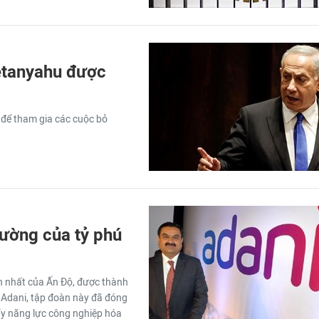
etanyahu được
 để tham gia các cuộc bỏ
cường của tỷ phú
n nhất của Ấn Độ, được thành
 Adani, tập đoàn này đã đóng
ẩy năng lực công nghiệp hóa