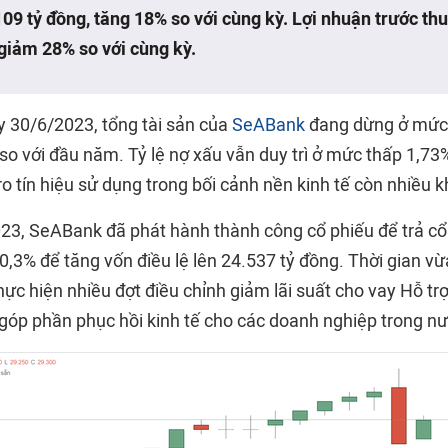
09 tỷ đồng, tăng 18% so với cùng kỳ. Lợi nhuận trước th
giảm 28% so với cùng kỳ.
y 30/6/2023, tổng tài sản của
SeABank
đang dừng ở mức 
so với đầu năm. Tỷ lệ nợ xấu vẫn duy trì ở mức thấp 1,7
 ro tín hiệu sử dụng trong bối cảnh nền kinh tế còn nhiều 
23, SeABank đã phát hành thành công cổ phiếu để trả cổ 
20,3% để tăng vốn điều lệ lên 24.537 tỷ đồng. Thời gian v
ực hiện nhiều đợt điều chỉnh giảm lãi suất cho vay Hỗ tr
 góp phần phục hồi kinh tế cho các doanh nghiệp trong nư