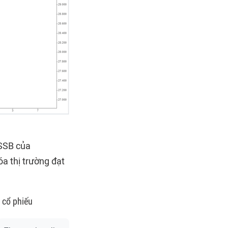
 SSB của
a thị trường đạt
 cổ phiếu