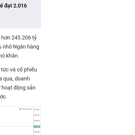
uế đạt 2.016
hơn 245.206 tỷ
3% nhờ Ngân hàng
khó khăn.
tức và cổ phiếu
ừa qua, doanh
ợ hoạt động sản
ớc.