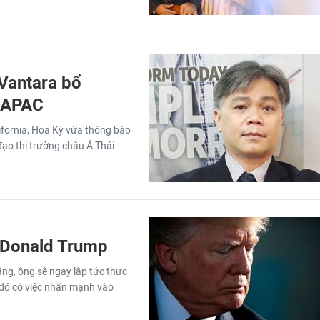
 Vantara bổ
g APAC
lifornia, Hoa Kỳ vừa thông báo
đạo thị trường châu Á Thái
g Donald Trump
ắng, ông sẽ ngay lập tức thực
g đó có việc nhấn mạnh vào