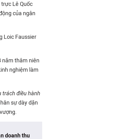
 trực Lê Quốc
 động của ngân
g Loic Faussier
8 năm thâm niên
 kinh nghiệm làm
 trách điều hành
nhân sự dày dặn
 vượng.
ận doanh thu