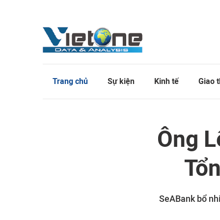
Trang chủ
Sự kiện
Kinh tế
Giao 
Ông L
Tổn
SeABank bổ nhi