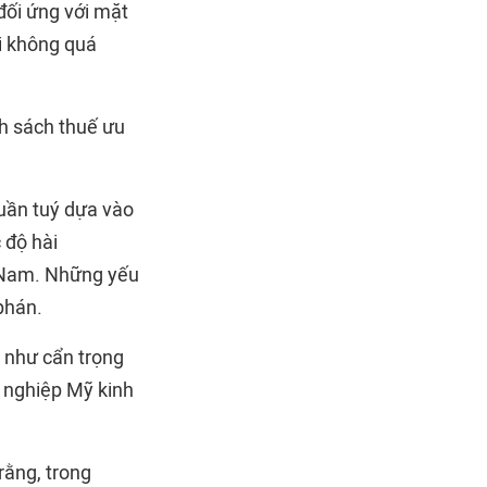
đối ứng với mặt
i không quá
h sách thuế ưu
huần tuý dựa vào
 độ hài
t Nam. Những yếu
phán.
p như cẩn trọng
h nghiệp Mỹ kinh
 rằng, trong