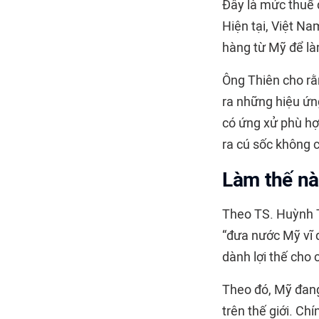
Đây là mức thuế 
Hiện tại, Việt N
hàng từ Mỹ để làm
Ông Thiên cho rằn
ra những hiệu ứng
có ứng xử phù hợ
ra cú sốc không c
Làm thế n
Theo TS. Huỳnh T
“đưa nước Mỹ vĩ đ
dành lợi thế cho 
Theo đó, Mỹ đan
trên thế giới. Ch