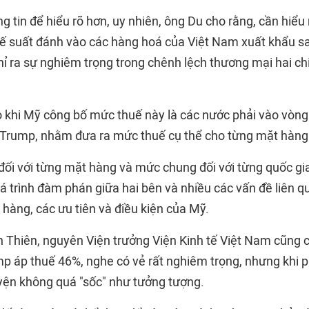
g tin để hiểu rõ hơn, uy nhiên, ông Du cho rằng, cần hiể
uế suất đánh vào các hàng hoá của Việt Nam xuất khẩu s
hỉ ra sự nghiêm trọng trong chênh lệch thương mại hai ch
o khi Mỹ công bố mức thuế này là các nước phải vào vòng
 Trump, nhằm đưa ra mức thuế cụ thể cho từng mặt hàng
đối với từng mặt hàng và mức chung đối với từng quốc gi
á trình đàm phán giữa hai bên và nhiều các vấn đề liên q
hàng, các ưu tiên và điều kiện của Mỹ.
 Thiên, nguyên Viện trưởng Viện Kinh tế Việt Nam cũng c
mp
áp thuế 46%
, nghe có vẻ rất nghiêm trọng, nhưng khi p
yện không quá "sốc" như tưởng tượng.