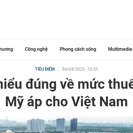
thương
Công nghệ
Phong cách sống
Multimedia
04/04/2025 - 10:55
TIÊU ĐIỂM
hiểu đúng về mức thu
Mỹ áp cho Việt Nam