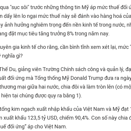
 qua "sục sôi" trước những thông tin Mỹ áp mức thuế đối 
n dấy lên lo ngại mức thuế này sẽ đánh vào hàng hoá củ
y ảnh hưởng nghiêm trọng đến nền kinh tế trong nước, nhấ
ng đặt mục tiêu tăng trưởng 8% trong năm nay.
uyên gia kinh tế cho rằng, cần bình tĩnh xem xét lại, mức 
 nghĩa gì?
hế Du, giảng viên Trường Chính sách công và quản lý, đại
uất đối ứng mà Tổng thống Mỹ Donald Trump đưa ra ngày
thương mại giữa hai nước, chia đôi và làm tròn lên (có m
 hiện tại chúng được quy ra bằng 1).
 tổng kim ngạch xuất nhập khẩu của Việt Nam và Mỹ đạt 
m xuất khẩu 123,5 tỷ USD, chiếm 90,4%. Con số này chia đ
thuế đối ứng” áp cho Việt Nam.