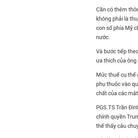
Cần có thêm thôn
không phải là th
con số phía Mỹ c
nước.
Và bước tiếp the
ưa thích của ông
Mức thuế cụ thể 
phụ thuộc vào qu
chất của các mặt 
PGS.TS Trần Đình
chính quyền Tru
thể thấy câu chu