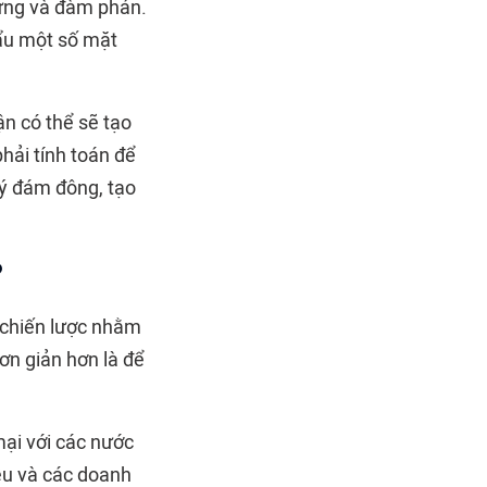
 ứng và đàm phán.
hẩu một số mặt
ận có thể sẽ tạo
phải tính toán để
lý đám đông, tạo
?
 chiến lược nhằm
ơn giản hơn là để
ại với các nước
iều và các doanh