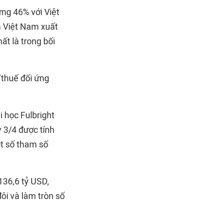
ứng 46% với Việt
a Việt Nam xuất
t là trong bối
"thuế đối ứng
 học Fulbright
 3/4 được tính
ột số tham số
136,6 tỷ USD,
ôi và làm tròn số