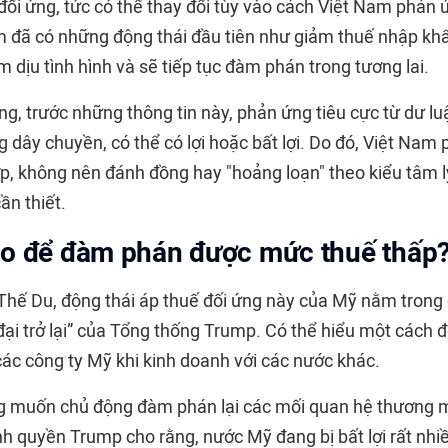
đối ứng, tức có thể thay đổi tùy vào cách Việt Nam phản
am đã có những động thái đầu tiên như giảm thuế nhập k
 dịu tình hình và sẽ tiếp tục đàm phán trong tương lai.
g, trước những thông tin này, phản ứng tiêu cực từ dư lu
 dây chuyền, có thể có lợi hoặc bất lợi. Do đó, Việt Nam 
p, không nên đánh đồng hay "hoảng loạn" theo kiểu tâm 
ần thiết.
ào để đàm phán được mức thuế thấp
hế Du, động thái áp thuế đối ứng này của Mỹ nằm trong
ại trở lại” của Tổng thống Trump. Có thể hiểu một cách đ
các công ty Mỹ khi kinh doanh với các nước khác.
g muốn chủ động đàm phán lại các mối quan hệ thương m
ính quyền Trump cho rằng, nước Mỹ đang bị bất lợi rất nh