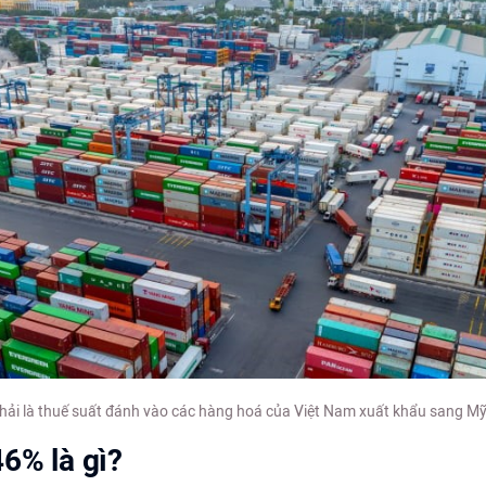
ải là thuế suất đánh vào các hàng hoá của Việt Nam xuất khẩu sang Mỹ
6% là gì?