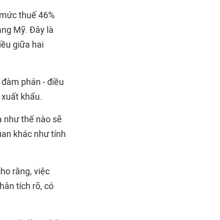
u mức thuế 46%
ang Mỹ. Đây là
iều giữa hai
 đàm phán - điều
 xuất khẩu.
a như thế nào sẽ
uan khác như tính
ho rằng, việc
hân tích rõ, có