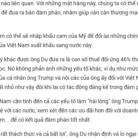
nào liên quan. Với những mặt hàng này, chúng ta có thể 
 để đưa ra bàn đàm phán, nhằm giúp cán cân thương mạ
am có thể sẽ nhập khẩu cam của Mỹ để đổi lại những chín
của Việt Nam xuất khẩu sang nước này.
 ý khác được ông Du đưa ra là con số thuế đối ứng 46% t
ọc. Nó không phản ánh những yếu tố khác, ví dụ như mức
ủa cá nhân ông Trump và nội các của ông ấy đối với Việ
t nhỏ như vậy đôi khi lại có tác động đáng kể trong đàm 
t Nam cần tính đến cả các yếu tố làm "hài lòng" ông Trum
hệ với các nước, xem xét đến các ưu đãi hơn đối với doan
m... để có kết quả đàm phán tốt nhất.
 rất thách thức và cả bất lợi", ông Du nhận định và lo ngại