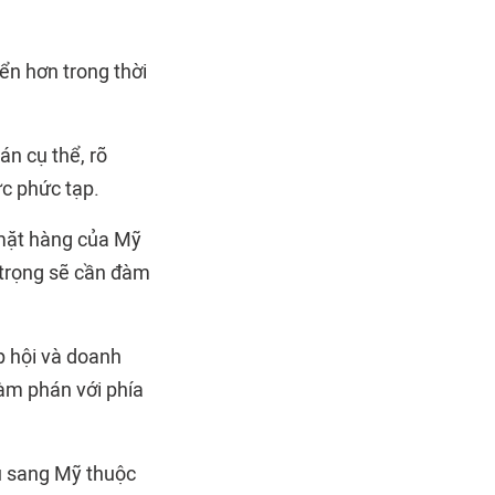
ển hơn trong thời
n cụ thể, rõ
ức phức tạp.
 mặt hàng của Mỹ
 trọng sẽ cần đàm
p hội và doanh
đàm phán với phía
u sang Mỹ thuộc