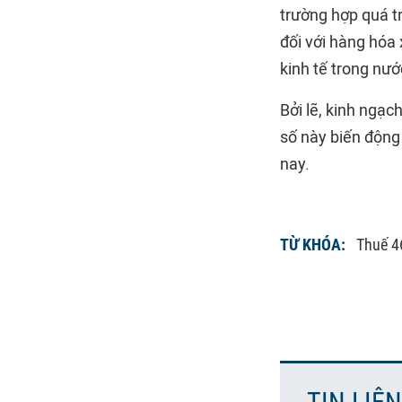
trường hợp quá t
đối với hàng hóa
kinh tế trong nướ
Bởi lẽ, kinh ngạ
số này biến động
nay.
TỪ KHÓA:
Thuế 4