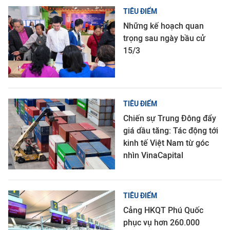
TIÊU ĐIỂM
Những kế hoạch quan
trọng sau ngày bầu cử
15/3
TIÊU ĐIỂM
Chiến sự Trung Đông đẩy
giá dầu tăng: Tác động tới
kinh tế Việt Nam từ góc
nhìn VinaCapital
TIÊU ĐIỂM
Cảng HKQT Phú Quốc
phục vụ hơn 260.000