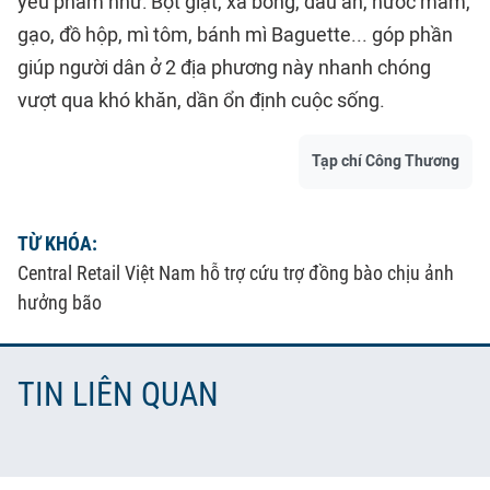
yếu phẩm như: Bột giặt, xà bông, dầu ăn, nước mắm,
gạo, đồ hộp, mì tôm, bánh mì Baguette... góp phần
giúp người dân ở 2 địa phương này nhanh chóng
vượt qua khó khăn, dần ổn định cuộc sống.
Tạp chí Công Thương
TỪ KHÓA:
Central Retail Việt Nam hỗ trợ cứu trợ đồng bào chịu ảnh
hưởng bão
TIN LIÊN QUAN