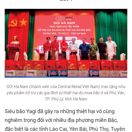
GO! Hà Nam (thành viên của Central Retail Việt Nam) trao tặng nhu
yếu phẩm hỗ trợ các gia đình bị thiệt hại do mưa bão ở xã Phù Vân,
TP. Phủ Lý, tỉnh Hà Nam
Siêu bão Yagi
đã gây ra những thiệt hại vô cùng
nghiêm trọng đối với nhiều địa phương miền Bắc,
đặc biệt là các tỉnh Lào Cai, Yên Bái, Phú Thọ, Tuyên