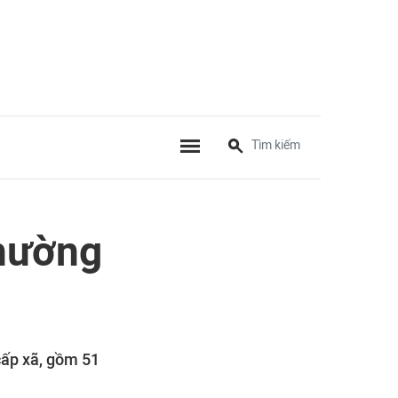
phường
cấp xã, gồm 51