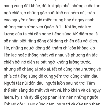
sang vùng đất khác, đôi khi gặp phải những cuộc tao
ngộ chiến, ở những góc suối khô nơi hẻm núi, trên
cao nguyên nắng gió miền trung hay ở ngay cạnh
những cánh rừng ven Quốc lộ 1… Khi ấy, các lực
lượng của ta chỉ cần nghe tiếng súng AK điểm xạ là
sẽ nhận biết rằng đồng đội đang chiến đấu với địch.
Họ, những người đồng đội thậm chí còn không kịp
liên lạc hoặc thống nhất với nhau về phương án tác
chiến bởi nó diễn ra bất ngờ, không lường trước,
nhưng sẽ chẳng ai bảo ai, tất cả cùng nhau hướng về
phía có tiếng súng để cùng yểm trợ, cùng chiến đấu.
Người tắt núi đón đầu, người luồn sau hỗ trợ. Tâm
thế sẵn sàng đối mặt với vất vả, khó khăn và cả nguy
hiểm, hy sinh ấy đã góp phần làm nên những người
lính Bộ đội Cụ Hồ dũng cảm, mưu trí và đầy tinh thần