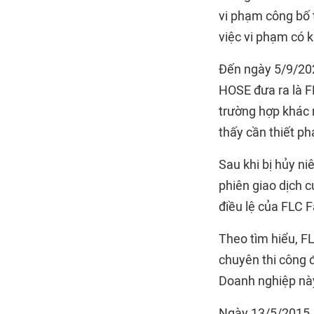
vi phạm công bố t
việc vi phạm có k
Đến ngày 5/9/202
HOSE đưa ra là F
trường hợp khác
thấy cần thiết p
Sau khi bị hủy n
phiên giao dịch 
điều lệ của FLC F
Theo tìm hiểu, F
chuyên thi công 
Doanh nghiệp này
Ngày 13/5/2015, 