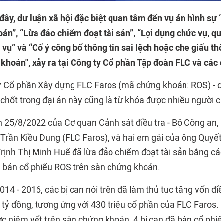
ây, dư luận xã hội đặc biệt quan tâm đến vụ án hình sự 
án”, “Lừa đảo chiếm đoạt tài sản”, “Lợi dụng chức vụ, q
 vụ” và “Cố ý công bố thông tin sai lệch hoặc che giấu th
khoán", xảy ra tại Công ty Cổ phần Tập đoàn FLC và các đ
y Cổ phần Xây dựng FLC Faros (mã chứng khoán: ROS) - 
 chốt trong đại án này cũng là từ khóa được nhiều người c
ận 25/8/2022 của Cơ quan Cảnh sát điều tra - Bộ Công an,
Trần Kiều Dung (FLC Faros), và hai em gái của ông Quyết 
rịnh Thị Minh Huế đã lừa đảo chiếm đoạt tài sản bằng cá
i bán cổ phiếu ROS trên sàn chứng khoán.
014 - 2016, các bị can nói trên đã làm thủ tục tăng vốn đi
 tỷ đồng, tương ứng với 430 triệu cổ phần của FLC Faros. 
c niêm yết trên sàn chứng khoán, 4 bị can đã bán cổ phi