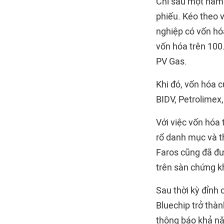
Chỉ sau một năm 
phiếu. Kéo theo 
nghiệp có vốn hó
vốn hóa trên 100
PV Gas.
Khi đó, vốn hóa 
BIDV, Petrolimex
Với việc vốn hóa
rổ danh mục và t
Faros cũng đã đư
trên sàn chứng k
Sau thời kỳ đỉnh 
Bluechip trở thà
thông báo khả nă