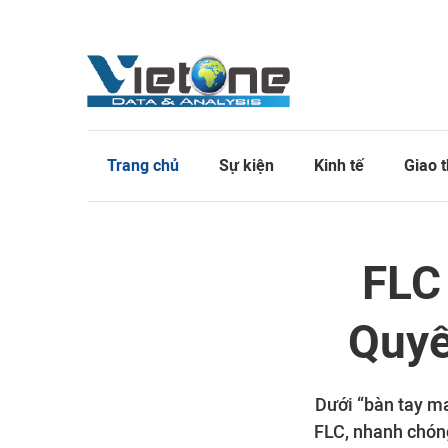
Trang chủ
Sự kiện
Kinh tế
Giao 
FLC
Quyế
Dưới “bàn tay ma
FLC, nhanh chón