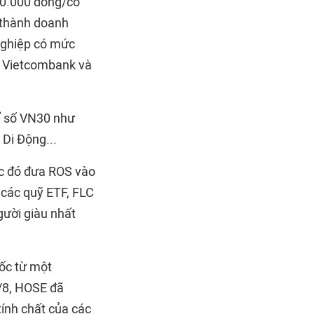
10.000 đồng/cổ
 thành doanh
 nghiệp có mức
, Vietcombank và
hỉ số VN30 như
Di Động...
úc đó đưa ROS vào
 các quỹ ETF, FLC
gười giàu nhất
dốc từ một
4/8, HOSE đã
ính chất của các