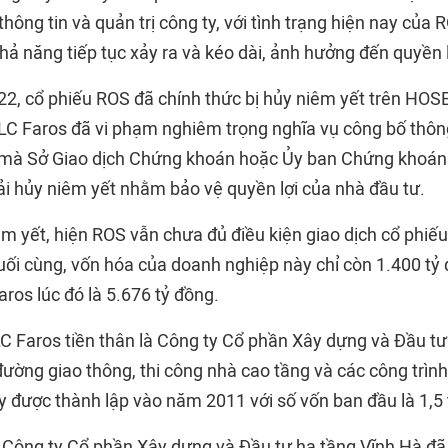
hông tin và quản trị công ty, với tình trạng hiện nay của 
hả năng tiếp tục xảy ra và kéo dài, ảnh hưởng đến quyền l
2, cổ phiếu ROS đã chính thức bị hủy niêm yết trên HO
LC Faros đã vi phạm nghiêm trọng nghĩa vụ công bố thông
 mà Sở Giao dịch Chứng khoán hoặc Ủy ban Chứng khoán
hải hủy niêm yết nhằm bảo vệ quyền lợi của nhà đầu tư.
iêm yết, hiện ROS vẫn chưa đủ điều kiện giao dịch cổ phi
cuối cùng, vốn hóa của doanh nghiệp này chỉ còn 1.400 tỷ
aros lúc đó là 5.676 tỷ đồng.
LC Faros tiền thân là Công ty Cổ phần Xây dựng và Đầu tư
đường giao thông, thi công nhà cao tầng và các công trìn
 được thành lập vào năm 2011 với số vốn ban đầu là 1,5 
Công ty Cổ phần Xây dựng và Đầu tư hạ tầng Vĩnh Hà đã 