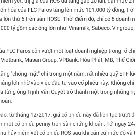
niêm yết, thị giá của ROS đã tăng gấp 20 lần, đạt mức 2
vốn hóa của FLC Faros tăng lên mức 101.000 tỷ đồng, trở
a lớn thứ 6 trên sàn HOSE. Thời điểm đó, chỉ có 6 doanh
.000 tỷ gồm các ông lớn như: Vinamilk, Sabeco, Vingroup
của FLC Faros còn vượt một loạt doanh nghiệp trong rổ c
, Vietbank, Masan Group, VPBank, Hòa Phát, MB, Thế Giới 
 tăng "chóng mặt" chỉ trong một năm, rất nhiều quỹ ETF l
hắng lớn nhờ vào việc đầu tư vào cổ phiếu này. Không chỉ
a từng ông Trịnh Văn Quyết trở thành một trong những n
hoán.
cao, từ tháng 12/2017, giá cổ phiếu này đã liên tục trượt 
nh một cổ phiếu penny trên sàn chứng khoán. Tới ngày 2
ng hủy niêm yết cổ phiếu ROS sau khi căn cứ mức độ và t