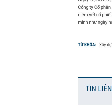
Công ty Cổ phần 
niêm yết cổ phiế
mình như ngày n
TỪ KHÓA:
Xây dự
TIN LIÊ