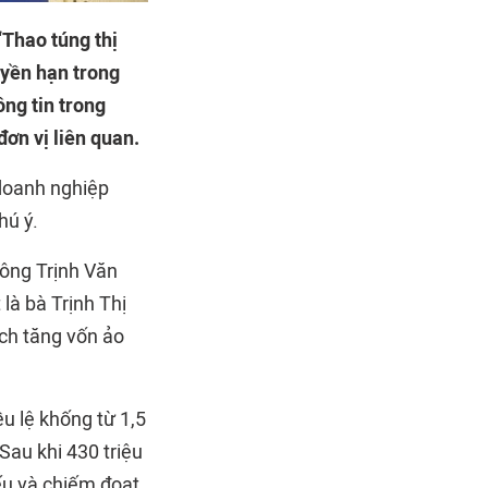
“Thao túng thị
uyền hạn trong
ông tin trong
ơn vị liên quan.
doanh nghiệp
hú ý.
 ông Trịnh Văn
là bà Trịnh Thị
ch tăng vốn ảo
ều lệ khống từ 1,5
Sau khi 430 triệu
ếu và chiếm đoạt