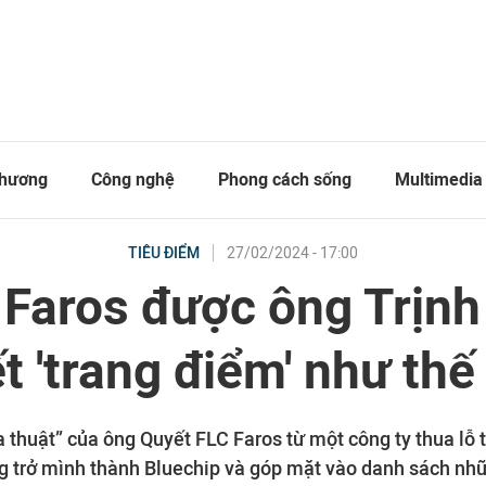
thương
Công nghệ
Phong cách sống
Multimedia
27/02/2024 - 17:00
TIÊU ĐIỂM
 Faros được ông Trịnh
t 'trang điểm' như thế
 thuật” của ông Quyết FLC Faros từ một công ty thua lỗ t
g trở mình thành Bluechip và góp mặt vào danh sách nh