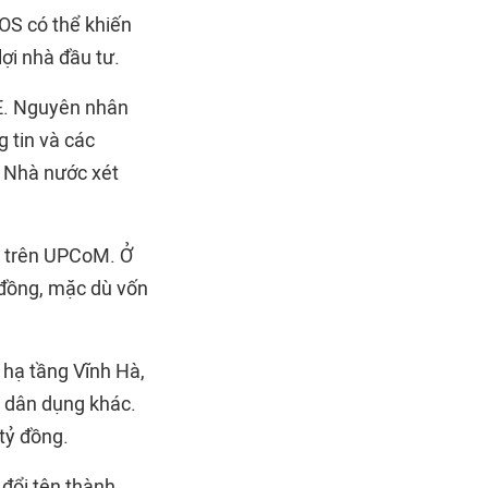
ROS có thể khiến
ợi nhà đầu tư.
SE. Nguyên nhân
 tin và các
 Nhà nước xét
ếu trên UPCoM. Ở
 đồng, mặc dù vốn
 hạ tầng Vĩnh Hà,
h dân dụng khác.
tỷ đồng.
đổi tên thành