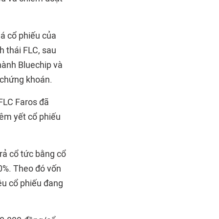
iá cổ phiếu của
h thái FLC, sau
hành Bluechip và
 chứng khoán.
 FLC Faros đã
êm yết cổ phiếu
trả cổ tức bằng cổ
20%. Theo đó vốn
iệu cổ phiếu đang