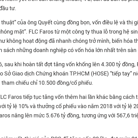
đầu tư.
thuật” của ông Quyết cùng đồng bọn, vốn điều lệ và thị g
hóng mặt”. FLC Faros từ một công ty thua lỗ trong hệ sin
ư không hoạt động đã nhanh chóng trở mình, biến hóa t
 sách những doanh nghiệp có vốn hóa lớn nhất trên sàn
, sau khi hoàn tất đợt tăng vốn khống lên 4.300 tỷ đồng,
o Sở Giao dịch Chứng khoán TP.HCM (HOSE) “tiếp tay” ni
á tham chiếu chỉ 10.500 đồng/cổ phiếu.
FLC Faros tiếp tục tăng vốn thêm hai lần khác bằng cách 
ới tỷ lệ 10% và thưởng cổ phiếu vào năm 2018 với tỷ lệ 
Faros nâng lên mức 5.676 tỷ đồng, tương ứng với 567,6 tr