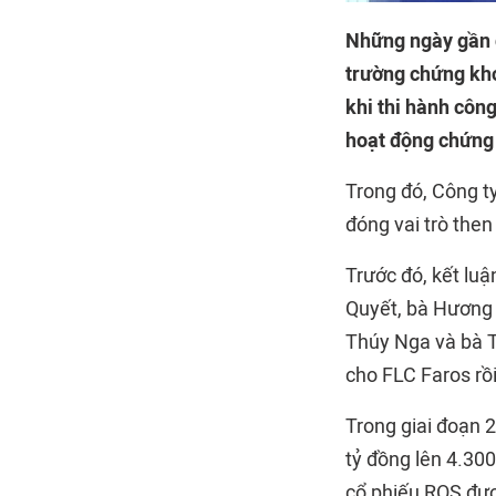
Những ngày gần đ
trường chứng kho
khi thi hành công
hoạt động chứng 
Trong đó, Công t
đóng vai trò then
Trước đó, kết lu
Quyết, bà Hương 
Thúy Nga và bà T
cho FLC Faros rồ
Trong giai đoạn 2
tỷ đồng lên 4.300
cổ phiếu ROS đượ