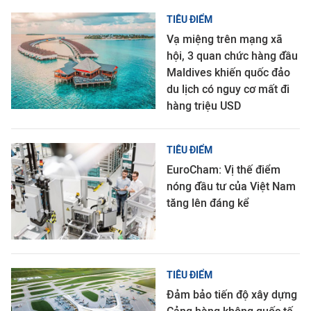
TIÊU ĐIỂM
Vạ miệng trên mạng xã
hội, 3 quan chức hàng đầu
Maldives khiến quốc đảo
du lịch có nguy cơ mất đi
hàng triệu USD
TIÊU ĐIỂM
EuroCham: Vị thế điểm
nóng đầu tư của Việt Nam
tăng lên đáng kể
TIÊU ĐIỂM
Đảm bảo tiến độ xây dựng