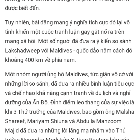
được biết đến.
Tuy nhiên, bài đăng mang ý nghĩa tích cực đó lại vô
tình khiến một cuộc tranh luận gay gắt nổ ra trên
mạng xã hội. Một số người đã đưa ra ý kiến so sánh
Lakshadweep với Maldives - quốc đảo nằm cách đó
khoảng 400 km về phía nam.
Một nhóm người ủng hộ Maldives, tức giận vô cớ với
những lời so sánh, đã đưa ra nhiều bình luận tiêu cực
và chế nhạo khả năng cạnh tranh về du lịch và nghỉ
dưỡng của Ấn Độ. Đỉnh điểm leo thang của sự việc là
khi 3 Thứ trưởng của Maldives, bao gồm ông Malsha
Shareef, Mariyam Shiuna và Abdulla Mahzoom
Majid đã đưa ra những lời lăng mạ nhằm vào Thủ
tướng Narendra Modi trên X, theo Reuters báo cáo.