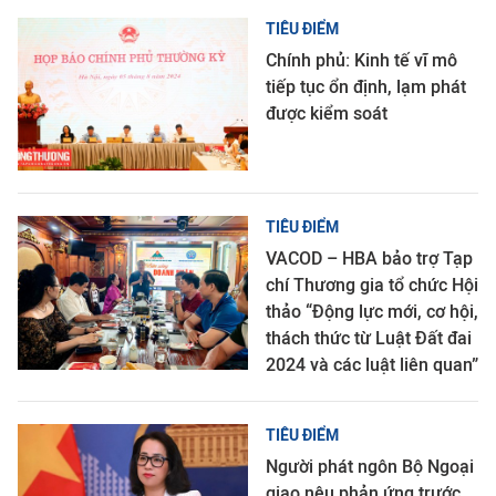
TIÊU ĐIỂM
Chính phủ: Kinh tế vĩ mô
tiếp tục ổn định, lạm phát
được kiểm soát
TIÊU ĐIỂM
VACOD – HBA bảo trợ Tạp
chí Thương gia tổ chức Hội
thảo “Động lực mới, cơ hội,
thách thức từ Luật Đất đai
2024 và các luật liên quan”
TIÊU ĐIỂM
Người phát ngôn Bộ Ngoại
giao nêu phản ứng trước