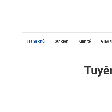
Trang chủ
Sự kiện
Kinh tế
Giao 
Tuyê
Việt Nam - Trun
hợp tác ch