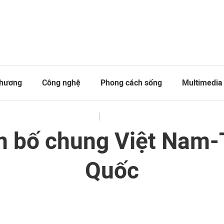
thương
Công nghệ
Phong cách sống
Multimedia
TIÊU ĐIỂM
21/08/2024 - 08:55
n bố chung Việt Nam-
Quốc
g Quốc.đã ra tuyên bố chung về việc tăng cường hơn nữa
iến lược toàn diện, thúc đẩy xây dựng cộng đồng chia sẻ