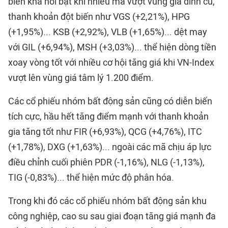
biến khá nổi bật khi nhiều mã vượt vùng giá đỉnh cũ,
thanh khoản đột biến như VGS (+2,21%), HPG
(+1,95%)... KSB (+2,92%), VLB (+1,65%)... dệt may
với GIL (+6,94%), MSH (+3,03%)... thể hiện dòng tiền
xoay vòng tốt với nhiều cơ hội tăng giá khi VN-Index
vượt lên vùng giá tâm lý 1.200 điểm.
Các cổ phiếu nhóm bất động sản cũng có diễn biến
tích cực, hầu hết tăng điểm mạnh với thanh khoản
gia tăng tốt như FIR (+6,93%), QCG (+4,76%), ITC
(+1,78%), DXG (+1,63%)... ngoài các mã chịu áp lực
điều chỉnh cuối phiên PDR (-1,16%), NLG (-1,13%),
TIG (-0,83%)... thể hiện mức độ phân hóa.
Trong khi đó các cổ phiếu nhóm bất động sản khu
công nghiệp, cao su sau giai đoạn tăng giá mạnh đa