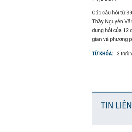
Các câu hỏi từ 3
Thầy Nguyễn Văn 
dung hỏi của 12 
gian và phương ph
TỪ KHÓA:
3 trườ
TIN LIÊ