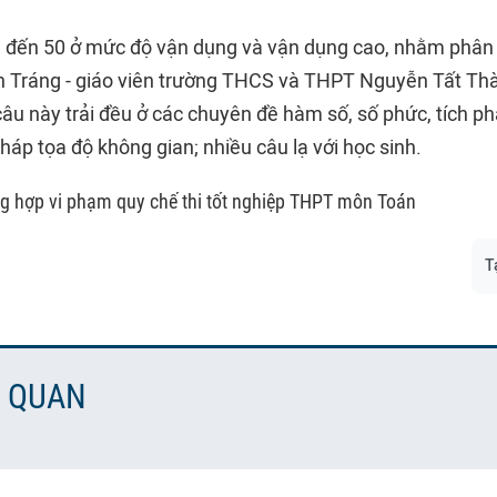
9 đến 50 ở mức độ vận dụng và vận dụng cao, nhằm phân l
Tráng - giáo viên trường THCS và THPT Nguyễn Tất Thà
câu này trải đều ở các chuyên đề hàm số, số phức, tích p
áp tọa độ không gian; nhiều câu lạ với học sinh.
ng hợp vi phạm quy chế thi tốt nghiệp THPT môn Toán
T
N QUAN