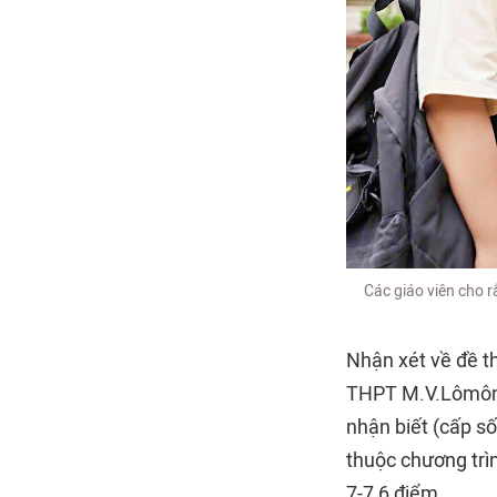
Các giáo viên cho r
Nhận xét về đề t
THPT
M.V.Lômônô
nhận biết (cấp số
thuộc chương trìn
7-7,6 điểm.