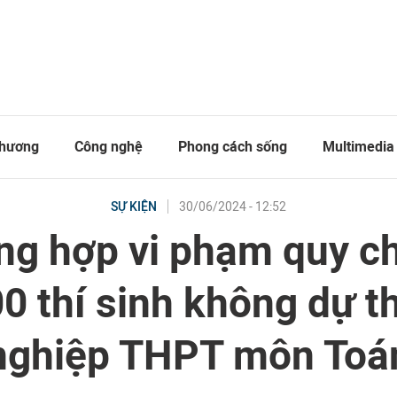
thương
Công nghệ
Phong cách sống
Multimedia
30/06/2024 - 12:52
SỰ KIỆN
ng hợp vi phạm quy c
0 thí sinh không dự th
nghiệp THPT môn Toá