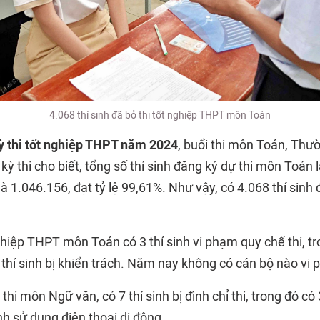
4.068 thí sinh đã bỏ thi tốt nghiệp THPT môn Toán
ỳ thi tốt nghiệp THPT năm 2024
, buổi thi môn Toán, Thư
kỳ thi cho biết, tổng số thí sinh đăng ký dự thi môn Toán 
 là 1.046.156, đạt tỷ lệ 99,61%. Như vậy, có 4.068 thí sinh
nghiệp THPT môn Toán có 3 thí sinh vi phạm quy chế thi, tr
 1 thí sinh bị khiển trách. Năm nay không có cán bộ nào vi
 thi môn Ngữ văn, có 7 thí sinh bị đình chỉ thi, trong đó có
sinh sử dụng điện thoại di động.