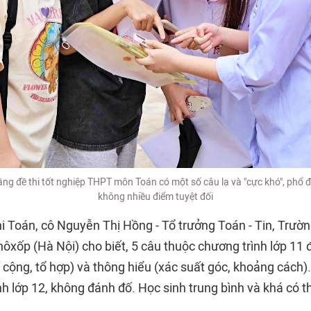
ằng đề thi tốt nghiệp THPT môn Toán có một số câu lạ và "cực khó", phổ 
không nhiều điểm tuyệt đối
hi Toán, cô Nguyễn Thị Hồng - Tổ trưởng Toán - Tin, Trư
xốp (Hà Nội) cho biết, 5 câu thuộc chương trình lớp 11
 cộng, tổ hợp) và thông hiểu (xác suất góc, khoảng cách).
h lớp 12, không đánh đố. Học sinh trung bình và khá có th