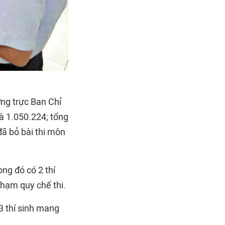
ờng trực Ban Chỉ
là 1.050.224; tổng
 đã bỏ bài thi môn
ong đó có 2 thí
 phạm quy chế thi.
 3 thí sinh mang