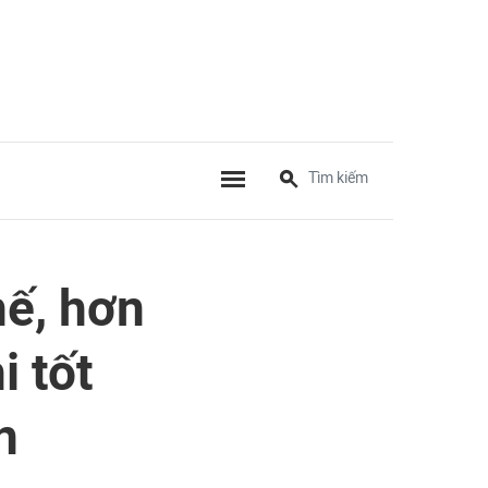
hế, hơn
i tốt
n