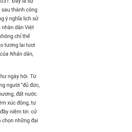
031. Đây là sự
ay sau thành công
 ý nghĩa lịch sử
 nhân dân Việt
không chỉ thể
 tương lai tươi
 của Nhân dân,
như ngày hội. Từ
ng người “đủ đức,
 hương, đất nước.
iềm xúc động, tự
 đầy niềm tin: cử
ựa chọn những đại