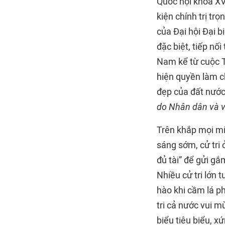
Quốc hội khóa XV
kiện chính trị tr
của Đại hội Đại 
đặc biệt, tiếp n
Nam kể từ cuộc T
hiện quyền làm c
đẹp của đất nước
do Nhân dân và v
Trên khắp mọi miề
sáng sớm, cử tri
đủ tài” để gửi gắ
Nhiều cử tri lớn 
hào khi cầm lá ph
tri cả nước vui m
biểu tiêu biểu, x