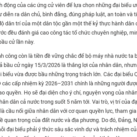
h động của các ứng cử viên để lựa chọn những đại biểu ư
 diễn ra dân chủ, bình đẳng, đúng pháp luật, an toàn và ti
 độ dân trí của một dân tộc gần một thế kỷ thực hành dân 
ước đều đánh giá cao công tác tổ chức chuyên nghiệp, mi
ầu cử lần này.
h công còn là tiền đề vững chắc để bộ máy nhà nước ta b
ả bầu cử ngày 15/3/2026 là thắng lợi của nhân dân, nhưn
ại biểu vừa được bầu những trọng trách lớn. Các đại biểu 
 các cấp nhiệm kỳ 2026–2031 chính là những người được
ao quyền. Họ sẽ đại diện cho ý chí, nguyện vọng của nhân
ân dân cả nước trong suốt 5 năm tới. Vai trò, vị trí của đạ
 là cầu nối giữa nhân dân với cơ quan quyền lực, tham gia
ề quan trọng của đất nước và địa phương. Do đó, Đảng, N
ỗi đại biểu phải ý thức sâu sắc vinh dự và trách nhiệm c