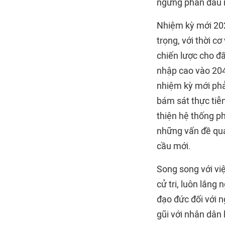
ngừng phấn đấu r
Nhiệm kỳ mới 202
trọng, với thời c
chiến lược cho đ
nhập cao vào 204
nhiệm kỳ mới phả
bám sát thực tiễn
thiện hệ thống ph
những vấn đề qua
cầu mới.
Song song với việ
cử tri, luôn lắng
đạo đức đối với n
gũi với nhân dân 