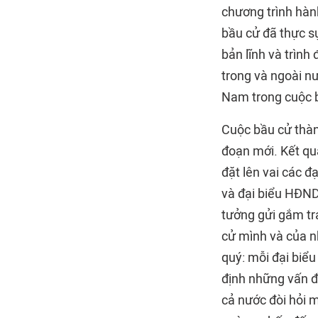
chương trình hàn
bầu cử đã thực sự
bản lĩnh và trình
trong và ngoài n
Nam trong cuộc b
Cuộc bầu cử thàn
đoạn mới. Kết qu
đặt lên vai các đ
và đại biểu HĐND
tưởng gửi gắm tr
cử mình và của nh
quý: mỗi đại biểu
định những vấn đ
cả nước đòi hỏi m