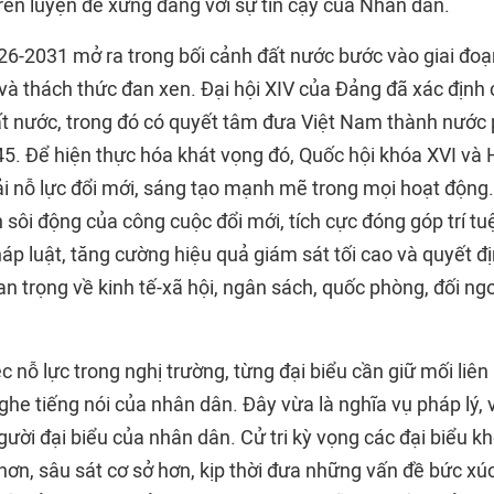
èn luyện để xứng đáng với sự tin cậy của Nhân dân.
6-2031 mở ra trong bối cảnh đất nước bước vào giai đoạ
ơ và thách thức đan xen. Đại hội XIV của Đảng đã xác định
ất nước, trong đó có quyết tâm đưa Việt Nam thành nước p
5. Để hiện thực hóa khát vọng đó, Quốc hội khóa XVI và
i nỗ lực đổi mới, sáng tạo mạnh mẽ trong mọi hoạt động.
 sôi động của công cuộc đổi mới, tích cực đóng góp trí tu
áp luật, tăng cường hiệu quả giám sát tối cao và quyết đ
n trọng về kinh tế-xã hội, ngân sách, quốc phòng, đối ng
c nỗ lực trong nghị trường, từng đại biểu cần giữ mối liên
 nghe tiếng nói của nhân dân. Đây vừa là nghĩa vụ pháp lý,
gười đại biểu của nhân dân. Cử tri kỳ vọng các đại biểu k
hơn, sâu sát cơ sở hơn, kịp thời đưa những vấn đề bức xú