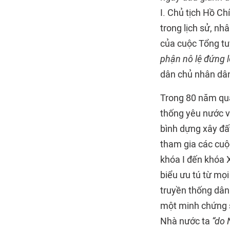
I. Chủ tịch Hồ Ch
trong lịch sử, n
của cuộc Tổng tu
phận nô lệ đứng l
dân chủ nhân dâ
Trong 80 năm qua
thống yêu nước v
bình dựng xây đấ
tham gia các cuộ
khóa I đến khóa X
biểu ưu tú từ mọi
truyền thống dân
một minh chứng s
Nhà nước ta
“do 