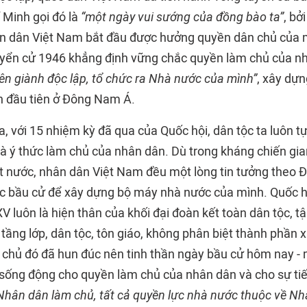
í Minh gọi đó là
“một ngày vui sướng của đồng bào ta”
, bở
hân dân Việt Nam bắt đầu được hưởng quyền dân chủ của m
yển cử 1946 khẳng định vững chắc quyền làm chủ của n
ên giành độc lập, tổ chức ra Nhà nước của mình”
, xây dự
n đầu tiên ở Đông Nam Á.
, với 15 nhiệm kỳ đã qua của Quốc hội, dân tộc ta luôn t
à ý thức làm chủ của nhân dân. Dù trong kháng chiến gia
t nước, nhân dân Việt Nam đều một lòng tin tưởng theo Đ
c bầu cử để xây dựng bộ máy nhà nước của mình. Quốc h
V luôn là hiện thân của khối đại đoàn kết toàn dân tộc, t
 tầng lớp, dân tộc, tôn giáo, không phân biệt thành phần x
 chủ đó đã hun đúc nên tinh thần ngày bầu cử hôm nay - m
ống động cho quyền làm chủ của nhân dân và cho sự tiếp
Nhân dân làm chủ, tất cả quyền lực nhà nước thuộc về Nh