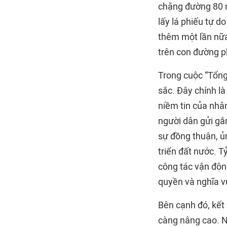
chặng đường 80 n
lấy lá phiếu tự d
thêm một lần nữa
trên con đường ph
Trong cuộc “Tổng 
sắc. Đây chính là
niềm tin của nhân
người dân gửi gắ
sự đồng thuận, ủ
triển đất nước. T
công tác vận động
quyền và nghĩa v
Bên cạnh đó, kết
càng nâng cao. N