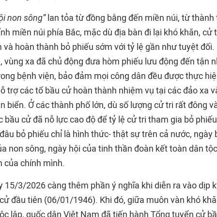
ội non sông”
lan tỏa từ đồng bằng đến miền núi, từ thành t
ỉnh miền núi phía Bắc, mặc dù địa bàn đi lại khó khăn, cử t
 và hoàn thành bỏ phiếu sớm với tỷ lệ gần như tuyệt đối.
 vùng xa đã chủ động đưa hòm phiếu lưu động đến tận n
rong bệnh viện, bảo đảm mọi công dân đều được thực hiệ
hỗ trợ các tổ bầu cử hoàn thành nhiệm vụ tại các đảo xa 
n biển. Ở các thành phố lớn, dù số lượng cử tri rất đông v
c bầu cử đã nỗ lực cao độ để tỷ lệ cử tri tham gia bỏ phiế
đâu bỏ phiếu chỉ là hình thức- thật sự trên cả nước, ngày 
a non sông, ngày hội của tinh thần đoàn kết toàn dân tộc
 của chính mình.
 15/3/2026 càng thêm phần ý nghĩa khi diễn ra vào dịp 
cử đầu tiên (06/01/1946). Khi đó, giữa muôn vàn khó kh
ộc lập, quốc dân Việt Nam đã tiến hành Tổng tuyển cử b