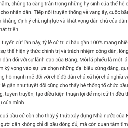
ăm, chúng ta càng trân trọng những hy sinh của thế hệ 
o cho nhân dân. Tiếp nối truyền thống vẻ vang ấy, cuộc b
 khẳng định ý chí, nghị lực và khát vọng dân chủ của dân
át triển.
tuyển cử” lần này, tỷ lệ cử tri đi bầu gần 100% mang nhi
 sự thể hiện ý thức chính trị và trách nhiệm công dân, lò
 dân đối với sự lãnh đạo của Đảng. Mỗi lá phiếu là một lá 
m kỳ vọng vào sự lựa chọn những đại biểu xứng đáng, qu
ng hộ mạnh mẽ đối với chế độ dân chủ xã hội chủ nghĩa 
ỷ lệ gần như tuyệt đối cũng cho thấy hệ thống tổ chức bầu
, tuyên truyền, tạo điều kiện thuận lợi để mọi cử tri đều 
ụ của mình.
 quả bầu cử còn cho thấy ý thức xây dựng Nhà nước của
gười dân không chỉ đi bầu đông đủ, mà còn quan tâm tìm 