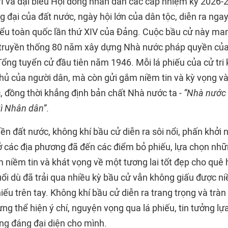
I và đại biểu Hội đồng nhân dân các cấp nhiệm kỳ 2026-2
ọng đại của đất nước, ngày hội lớn của dân tộc, diễn ra ng
biểu toàn quốc lần thứ XIV của Đảng. Cuộc
bầu cử
này mang
ối truyền thống 80 năm xây dựng Nhà nước pháp quyền của
ổng tuyển cử đầu tiên năm 1946. Mỗi lá phiếu của cử tri 
hủ của người dân, mà còn gửi gắm niềm tin và kỳ vọng vào
, đồng thời khẳng định bản chất Nhà nước ta -
“Nhà nước
ì Nhân dân”
.
n đất nước, không khí bầu cử diễn ra sôi nổi, phấn khởi 
 ở các địa phương đã đến các điểm bỏ phiếu, lựa chọn nhữ
m niềm tin và khát vọng về một tương lai tốt đẹp cho quê
tuổi dù đã trải qua nhiều kỳ bầu cử vẫn không giấu được n
iếu trên tay. Không khí bầu cử diễn ra trang trọng và tràn
ừng thể hiện ý chí, nguyện vọng qua lá phiếu, tin tưởng l
ứng đáng đại diện cho mình.