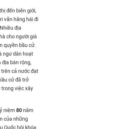
hị đến biên giới,
ri vẫn hăng hái đi
 Nhiều địa
hà cho người già
n quyền bầu cử.
và ngư dân hoạt
à địa bàn rộng,
u trên cả nước đạt
bầu cử đã trở
 trong việc xây
kỷ niệm
80
năm
ăn của những
ầu Quốc hội khóa