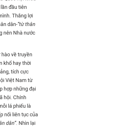
i lần đầu tiên
ình. Thắng lợi
hân dân-
“từ thân
ng nên Nhà nước
ự hào về truyền
n khổ hay thời
ảng, tích cực
ội Việt Nam từ
ập hợp những đại
ã hội. Chính
ỗi lá phiếu là
 nối liên tục của
ân dân”
. Nhìn lại