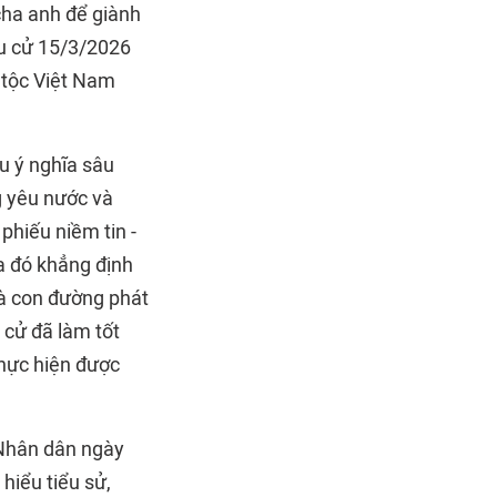
cha anh để giành
ầu cử 15/3/2026
 tộc Việt Nam
ều ý nghĩa sâu
ng yêu nước và
phiếu niềm tin -
a đó khẳng định
và con đường phát
 cử đã làm tốt
thực hiện được
 Nhân dân ngày
hiểu tiểu sử,