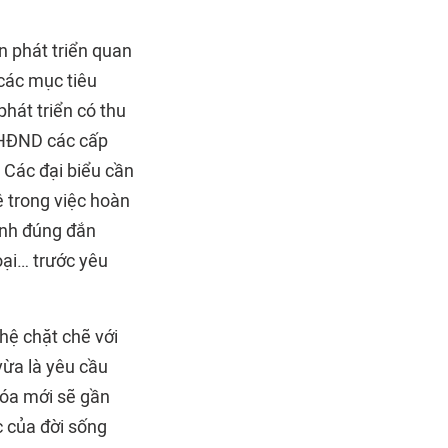
n phát triển quan
 các mục tiêu
hát triển có thu
 HĐND các cấp
 Các đại biểu cần
ệ trong việc hoàn
ịnh đúng đắn
oại… trước yêu
 hệ chặt chẽ với
 vừa là yêu cầu
hóa mới sẽ gần
c của đời sống