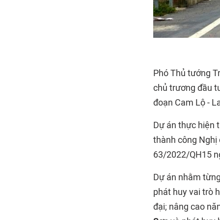
Phó Thủ tướng T
chủ trương đầu t
đoạn Cam Lộ - L
Dự án thực hiện t
thành công Nghị
63/2022/QH15 ng
Dự án nhằm từng 
phát huy vai trò 
đại; nâng cao nă