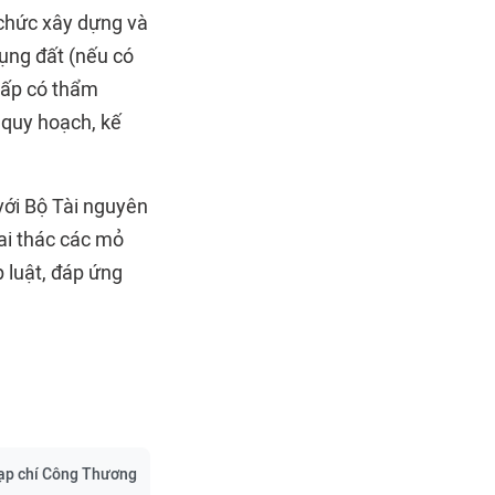
 chức xây dựng và
dụng đất (nếu có
cấp có thẩm
 quy hoạch, kế
với Bộ Tài nguyên
hai thác các mỏ
 luật, đáp ứng
ạp chí Công Thương