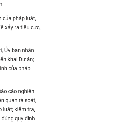
n.
 của pháp luật,
ể xảy ra tiêu cực,
rị, Ủy ban nhân
iển khai Dự án;
định của pháp
Báo cáo nghiên
ên quan rà soát,
 luật; kiểm tra,
o đúng quy định