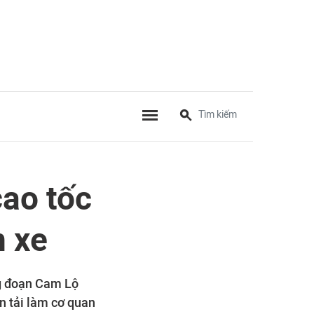
cao tốc
n xe
g đoạn Cam Lộ
n tải làm cơ quan