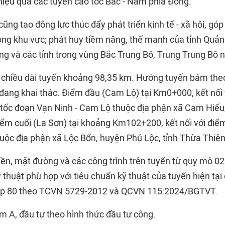
hiệu quả các tuyến cao tốc Bắc - Nam phía Đông.
cũng tạo động lực thúc đẩy phát triển kinh tế - xã hội, g
òng khu vực; phát huy tiềm năng, thế mạnh của tỉnh Quảng
ng và các tỉnh trong vùng Bắc Trung Bộ, Trung Trung Bộ n
 chiều dài tuyến khoảng 98,35 km. Hướng tuyến bám the
đang khai thác. Điểm đầu (Cam Lộ) tại Km0+000, kết nối 
tốc đoạn Vạn Ninh - Cam Lộ thuộc địa phận xã Cam Hiếu
Điểm cuối (La Sơn) tại khoảng Km102+200, kết nối với điể
huộc địa phận xã Lộc Bổn, huyện Phú Lộc, tỉnh Thừa Thiê
ền, mặt đường và các công trình trên tuyến từ quy mô 02 
 thuật phù hợp với tiêu chuẩn kỹ thuật của tuyến hiện tại
ấp 80 theo TCVN 5729-2012 và QCVN 115:2024/BGTVT.
m A, đầu tư theo hình thức đầu tư công.