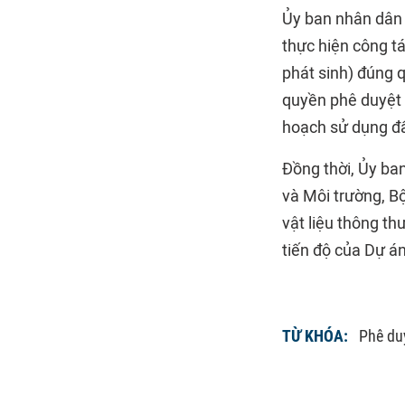
Ủy ban nhân dân 
thực hiện công t
phát sinh) đúng 
quyền phê duyệt v
hoạch sử dụng đấ
Đồng thời, Ủy ba
và Môi trường, Bộ
vật liệu thông th
tiến độ của Dự án
TỪ KHÓA:
Phê du