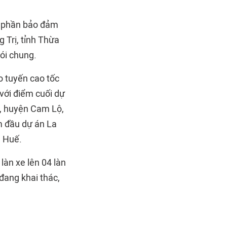
óp phần bảo đảm
 Trị, tỉnh Thừa
ói chung.
o tuyến cao tốc
với điểm cuối dự
, huyện Cam Lộ,
m đầu dự án La
n Huế.
làn xe lên 04 làn
 đang khai thác,