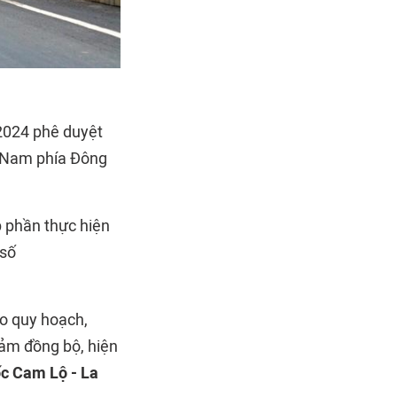
2024 phê duyệt
- Nam phía Đông
p phần thực hiện
 số
o quy hoạch,
đảm đồng bộ, hiện
ốc Cam Lộ - La