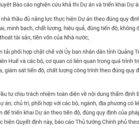
duyệt Báo cáo nghiên cứu khả thi Dự án và triển khai Dự á
 nhà thầu đủ năng lực thực hiện Dự án theo đúng quy định
, minh bạch, chất lượng, hiệu quả, đúng tiến độ; không đ
 thoát tài sản, tiền vốn của Nhà nước;
n tải phối hợp chặt chẽ với Ủy ban nhân dân tỉnh Quảng T
ên Huế và các bộ, cơ quan có liên quan trong quá trình tr
a, giám sát tiến độ, chất lượng công trình theo đúng quy 
ầu tư chịu trách nhiệm toàn diện về nội dung thẩm định 
Dự án; chủ trì, phối hợp với các bộ, ngành, địa phương có li
 để triển khai Dự án theo tiến độ, đúng quy định của pháp
ực hiện Quyết định này, báo cáo Thủ tướng Chính phủ the