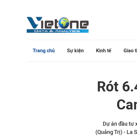
Trang chủ
Sự kiện
Kinh tế
Giao 
Rót 6.
Cam
Dự án đầu tư 
(Quảng Trị) - La