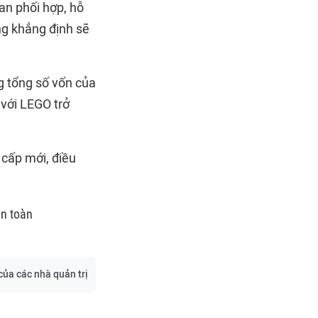
an phối hợp, hỗ
ng khẳng định sẽ
g tổng số vốn của
 với LEGO trở
 cấp mới, điều
.
an toàn
của các nhà quản trị