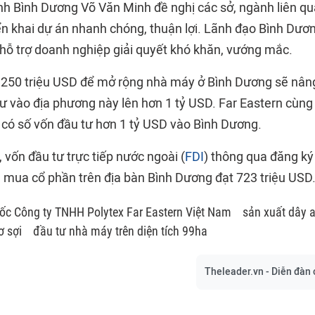
nh Bình Dương Võ Văn Minh đề nghị các sở, ngành liên qu
iển khai dự án nhanh chóng, thuận lợi. Lãnh đạo Bình Dươ
hỗ trợ doanh nghiệp giải quyết khó khăn, vướng mắc.
m 250 triệu USD để mở rộng nhà máy ở Bình Dương sẽ nân
tư vào địa phương này lên hơn 1 tỷ USD. Far Eastern cùng
 có số vốn đầu tư hơn 1 tỷ USD vào Bình Dương.
 vốn đầu tư trực tiếp nước ngoài (
FDI
) thông qua đăng ký
, mua cổ phần trên địa bàn Bình Dương đạt 723 triệu USD
ốc Công ty TNHH Polytex Far Eastern Việt Nam
sản xuất dây 
ơ sợi
đầu tư nhà máy trên diện tích 99ha
Theleader.vn - Diễn đàn 