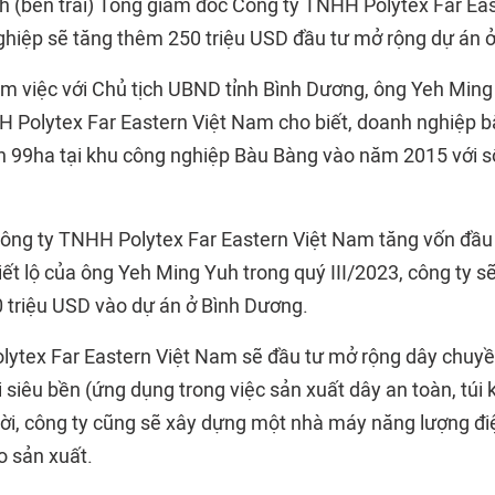
 (bên trái) Tổng giám đốc Công ty TNHH Polytex Far Ea
ghiệp sẽ tăng thêm 250 triệu USD đầu tư mở rộng dự án 
 làm việc với Chủ tịch UBND tỉnh Bình Dương, ông Yeh Min
 Polytex Far Eastern Việt Nam cho biết, doanh nghiệp b
ch 99ha tại khu công nghiệp Bàu Bàng vào năm 2015 với s
ông ty TNHH Polytex Far Eastern Việt Nam tăng vốn đầu
iết lộ của ông Yeh Ming Yuh trong quý III/2023, công ty sẽ 
triệu USD vào dự án ở Bình Dương.
ytex Far Eastern Việt Nam sẽ đầu tư mở rộng dây chuyề
siêu bền (ứng dụng trong việc sản xuất dây an toàn, túi k
hời, công ty cũng sẽ xây dựng một nhà máy năng lượng điệ
o sản xuất.