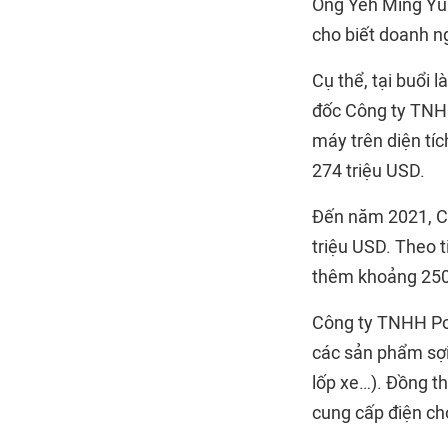
Ông Yeh Ming Yuh
cho biết doanh n
Cụ thể, tại buổi
đốc Công ty TNHH
máy trên diện tí
274 triệu USD.
Đến năm 2021, C
triệu USD. Theo t
thêm khoảng 250 
Công ty TNHH Pol
các sản phẩm sợi 
lốp xe…). Đồng t
cung cấp điện ch