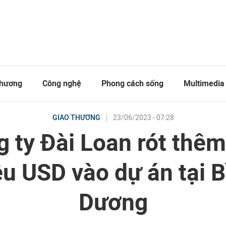
thương
Công nghệ
Phong cách sống
Multimedia
23/06/2023 - 07:28
GIAO THƯƠNG
 ty Đài Loan rót thê
ệu USD vào dự án tại 
Dương