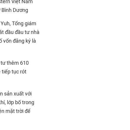
stern Việt Nam
ở Bình Dương
g Yuh, Tổng giám
ắt đầu đầu tư nhà
ố vốn đăng ký là
 tư thêm 610
tiếp tục rót
n sản xuất với
hí, lớp bố trong
n mặt trời để