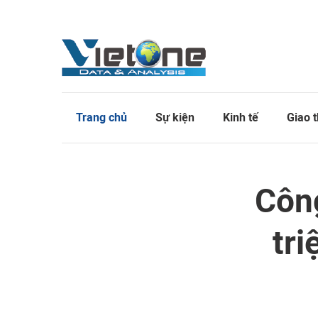
Trang chủ
Sự kiện
Kinh tế
Giao 
Công
tri