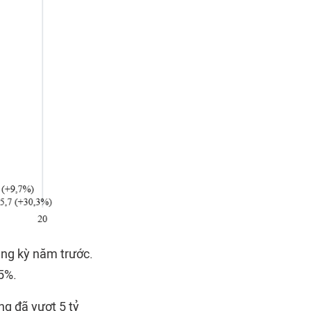
ùng kỳ năm trước.
5%.
g đã vượt 5 tỷ