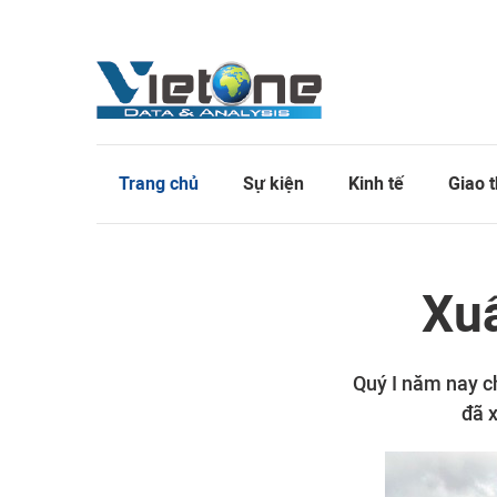
Trang chủ
Sự kiện
Kinh tế
Giao 
Xuấ
Quý I năm nay c
đã x