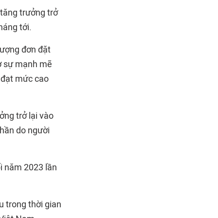
tăng trưởng trở
háng tới.
 lượng đơn đặt
nhờ sự mạnh mẽ
y đạt mức cao
ng trở lại vào
phần do người
ối năm 2023 lần
 trong thời gian