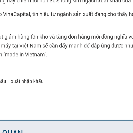
àng này chiếm tới hơn 30% tổng kim ngạch xuất khẩu của
o VinaCapital, tín hiệu từ ngành sản xuất đang cho thấy 
ụt giảm hàng tồn kho và tăng đơn hàng mới đồng nghĩa v
 máy tại Việt Nam sẽ cần đẩy mạnh để đáp ứng được nhu
 ‘made in Vietnam’.
hẩu
xuất nhập khẩu