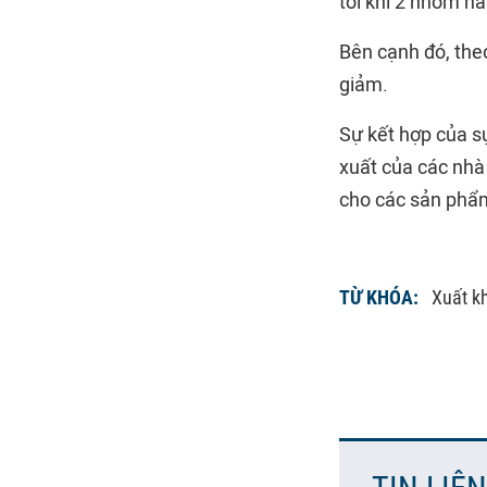
tới khi 2 nhóm h
Bên cạnh đó, the
giảm.
Sự kết hợp của s
xuất của các nhà
cho các sản phẩm
TỪ KHÓA:
Xuất k