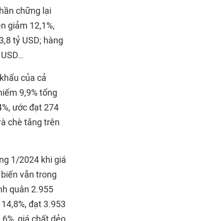
hần chững lại
iện giảm 12,1%,
 3,8 tỷ USD; hàng
ỷ USD…
 khẩu của cả
chiếm 9,9% tổng
4%, ước đạt 274
và chè tăng trên
ng 1/2024 khi giá
 biến vẫn trong
ình quân 2.955
 14,8%, đạt 3.953
,6%, giá chất dẻo