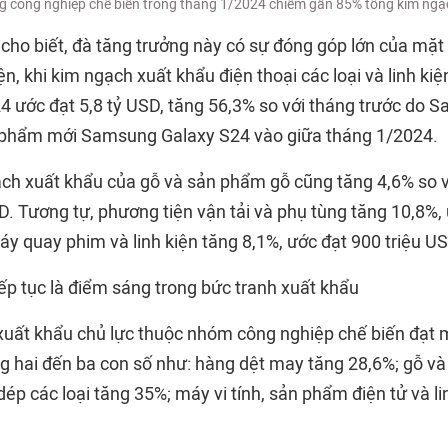
 công nghiệp chế biến trong tháng 1/2024 chiếm gần 85% tổng kim ngạ
ho biết, đà tăng trưởng này có sự đóng góp lớn của mặt 
kiện, khi kim ngạch xuất khẩu điện thoại các loại và linh ki
4 ước đạt 5,8 tỷ USD, tăng 56,3% so với tháng trước do
 phẩm mới Samsung Galaxy S24 vào giữa tháng 1/2024.
ạch xuất khẩu của gỗ và sản phẩm gỗ cũng tăng 4,6% so v
D. Tương tự, phương tiện vận tải và phụ tùng tăng 10,8%, 
y quay phim và linh kiện tăng 8,1%, ước đạt 900 triệu US
ếp tục là điểm sáng trong bức tranh xuất khẩu
uất khẩu chủ lực thuộc nhóm công nghiệp chế biến đạt 
ng hai đến ba con số như: hàng dệt may tăng 28,6%; gỗ v
dép các loại tăng 35%; máy vi tính, sản phẩm điện tử và li