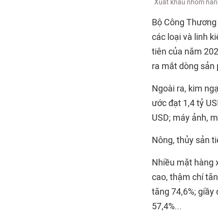
Xuất khẩu nhóm hàng
Bộ Công Thương c
các loại và linh 
tiên của năm 202
ra mắt dòng sản
Ngoài ra, kim ng
ước đạt 1,4 tỷ US
USD; máy ảnh, má
Nông, thủy sản ti
Nhiều mặt hàng x
cao, thậm chí tă
tăng 74,6%; giầy 
57,4%...