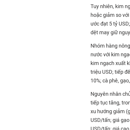
Tuy nhiên, kim n
hoặc giảm so với 
ước đạt 5 tỷ USD;
dệt may giữ nguy
Nhóm hàng nông, 
nước với kim ngạ
kim ngạch xuất k
triệu USD; tiếp đ
10%; cà phê, gạo,
Nguyên nhân chủ 
tiếp tục tăng, t
xu hướng giảm (g
USD/tấn; giá gạo 
USD/tấn; giá cao 