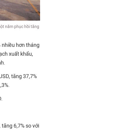
ột năm phục hồi tăng
 nhiều hơn tháng
ạch xuất khẩu,
nh.
USD, tăng 37,7%
3,3%.
D.
 tăng 6,7% so với