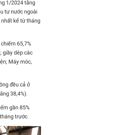
áng 1/2024 tăng
ầu tư nước ngoài
 nhất kể từ tháng
, chiếm 65,7%
 giầy dép các
 kiện; Máy móc,
ồng đều cả ở
tăng 38,4%).
hiếm gần 85%
tháng trước.