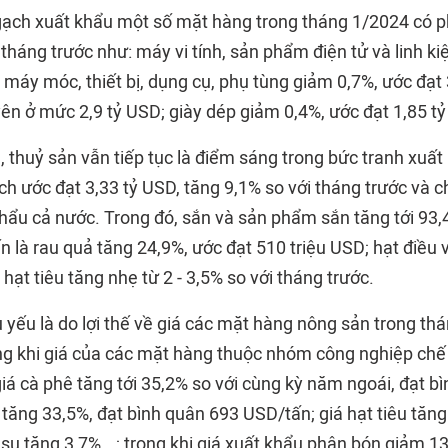
gạch xuất khẩu một số mặt hàng trong tháng 1/2024 có p
tháng trước như: máy vi tính, sản phẩm điện tử và linh k
 máy móc, thiết bị, dụng cụ, phụ tùng giảm 0,7%, ước đạt
ên ở mức 2,9 tỷ USD; giày dép giảm 0,4%, ước đạt 1,85 t
thuỷ sản vẫn tiếp tục là điểm sáng trong bức tranh xuất
ch ước đạt 3,33 tỷ USD, tăng 9,1% so với tháng trước và 
hẩu cả nước. Trong đó, sắn và sản phẩm sắn tăng tới 93,
ến là rau quả tăng 24,9%, ước đạt 510 triệu USD; hạt điều 
 hạt tiêu tăng nhẹ từ 2 - 3,5% so với tháng trước.
yếu là do lợi thế về giá các mặt hàng nông sản trong thá
rong khi giá của các mặt hàng thuộc nhóm công nghiệp chế
iá cà phê tăng tới 35,2% so với cùng kỳ năm ngoái, đạt b
tăng 33,5%, đạt bình quân 693 USD/tấn; giá hạt tiêu tăng
su tăng 3,7%...; trong khi giá xuất khẩu phân bón giảm 13