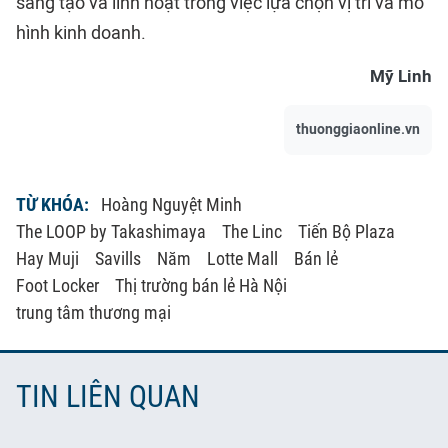
sáng tạo và linh hoạt trong việc lựa chọn vị trí và mô
hình kinh doanh.
Mỹ Linh
thuonggiaonline.vn
TỪ KHÓA:
Hoàng Nguyệt Minh
The LOOP by Takashimaya
The Linc
Tiến Bộ Plaza
Hay Muji
Savills
Năm
Lotte Mall
Bán lẻ
Foot Locker
Thị trường bán lẻ Hà Nội
trung tâm thương mại
TIN LIÊN QUAN