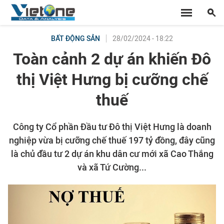
28/02/2024 - 18:22
BẤT ĐỘNG SẢN
Toàn cảnh 2 dự án khiến Đô
thị Việt Hưng bị cưỡng chế
thuế
Công ty Cổ phần Đầu tư Đô thị Việt Hưng là doanh
nghiệp vừa bị cưỡng chế thuế 197 tỷ đồng, đây cũng
là chủ đầu tư 2 dự án khu dân cư mới xã Cao Thắng
và xã Tứ Cường...