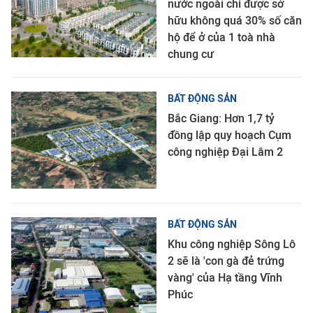
nước ngoài chỉ được sở
hữu không quá 30% số căn
hộ để ở của 1 toà nhà
chung cư
BẤT ĐỘNG SẢN
Bắc Giang: Hơn 1,7 tỷ
đồng lập quy hoạch Cụm
công nghiệp Đại Lâm 2
BẤT ĐỘNG SẢN
Khu công nghiệp Sông Lô
2 sẽ là 'con gà đẻ trứng
vàng' của Hạ tầng Vĩnh
Phúc