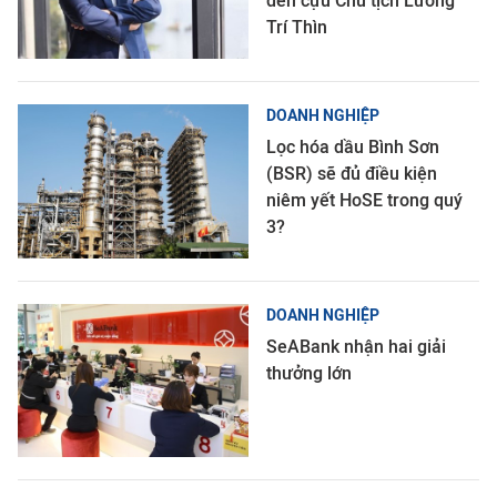
đến cựu Chủ tịch Lương
Trí Thìn
DOANH NGHIỆP
Lọc hóa dầu Bình Sơn
(BSR) sẽ đủ điều kiện
niêm yết HoSE trong quý
3?
DOANH NGHIỆP
SeABank nhận hai giải
thưởng lớn