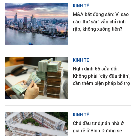
KINH TẾ
M&A bất động sản: Vì sao
các 'thợ săn' vẫn chỉ rình
rập, không xuống tiền?
KINH TẾ
Nghị định 65 sửa đổi:
Không phải "cây đũa thần",
cần thêm biện pháp bổ trợ
KINH TẾ
Chủ đầu tư dự án nhà ở
giá rẻ ở Bình Dương sẽ