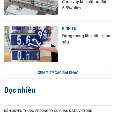
được vay lãi suất ưu đãi
5,5%/năm
KINH TẾ
Đừng mong lãi suất… giảm
sâu
XEM TIẾP CÁC BÀI KHÁC
Đọc nhiều
BẢN QUYỀN THUỘC VỀ CÔNG TY CỔ PHẦN DATA VIETONE