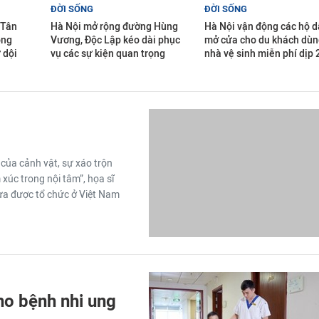
ĐỜI SỐNG
ĐỜI SỐNG
 Tân
Hà Nội mở rộng đường Hùng
Hà Nội vận động các hộ 
ong
Vương, Độc Lập kéo dài phục
mở cửa cho du khách dùn
 dội
vụ các sự kiện quan trọng
nhà vệ sinh miễn phí dịp 
 của cảnh vật, sự xáo trộn
xúc trong nội tâm”, họa sĩ
vừa được tổ chức ở Việt Nam
ho bệnh nhi ung