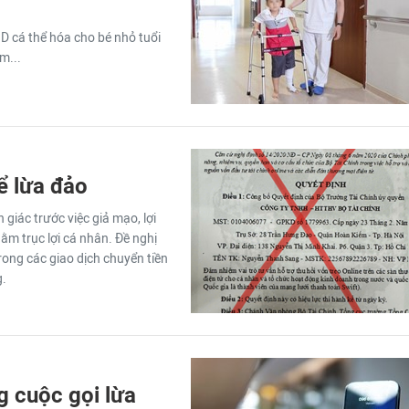
D cá thể hóa cho bé nhỏ tuổi
m...
ể lừa đảo
giác trước việc giả mạo, lợi
ằm trục lợi cá nhân. Đề nghị
rong các giao dịch chuyển tiền
g.
g cuộc gọi lừa