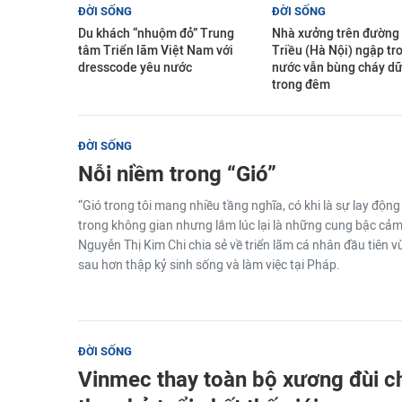
ĐỜI SỐNG
ĐỜI SỐNG
Du khách “nhuộm đỏ” Trung
Nhà xưởng trên đường
tâm Triển lãm Việt Nam với
Triều (Hà Nội) ngập tr
dresscode yêu nước
nước vẫn bùng cháy dữ
trong đêm
ĐỜI SỐNG
Nỗi niềm trong “Gió”
“Gió trong tôi mang nhiều tầng nghĩa, có khi là sự lay động
trong không gian nhưng lắm lúc lại là những cung bậc cảm 
Nguyễn Thị Kim Chi chia sẻ về triển lãm cá nhân đầu tiên 
sau hơn thập kỷ sinh sống và làm việc tại Pháp.
ĐỜI SỐNG
Vinmec thay toàn bộ xương đùi c