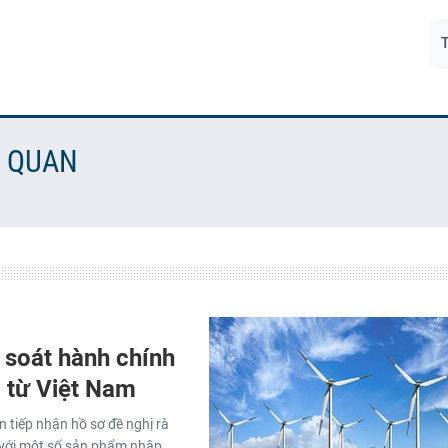
T
N QUAN
 soát hành chính
 từ Việt Nam
 tiếp nhận hồ sơ đề nghị rà
 với một số sản phẩm nhập