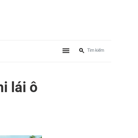
 lái ô