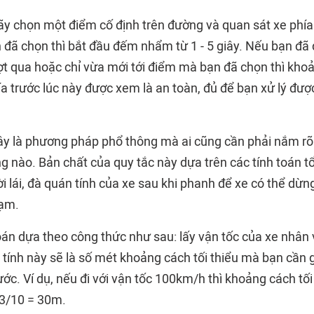
ãy chọn một điểm cố định trên đường và quan sát xe phía 
đã chọn thì bắt đầu đếm nhẩm từ 1 - 5 giây. Nếu bạn đ
t qua hoặc chỉ vừa mới tới điểm mà bạn đã chọn thì kho
a trước lúc này được xem là an toàn, đủ để bạn xử lý đượ
Đây là phương pháp phổ thông mà ai cũng cần phải nắm rõ 
g nào. Bản chất của quy tắc này dựa trên các tính toán t
 lái, đà quán tính của xe sau khi phanh để xe có thể dừng
hạm.
oán dựa theo công thức như sau: lấy vận tốc của xe nhân vớ
 tính này sẽ là số mét khoảng cách tối thiểu mà bạn cần 
ước. Ví dụ, nếu đi với vận tốc 100km/h thì khoảng cách tối 
 3/10 = 30m.