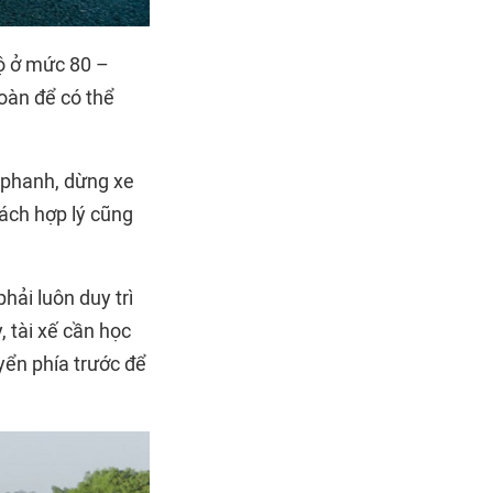
độ ở mức 80 –
toàn để có thể
p phanh, dừng xe
ách hợp lý cũng
hải luôn duy trì
 tài xế cần học
yển phía trước để