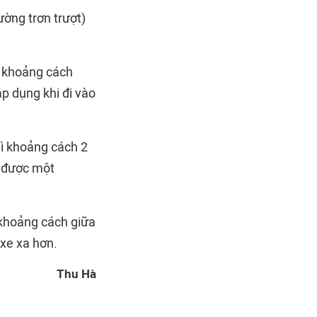
ường trơn trượt)
t khoảng cách
áp dụng khi đi vào
hì khoảng cách 2
ữ được một
 khoảng cách giữa
 xe xa hơn.
Thu Hà