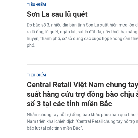
TIÊU ĐIỂM
Sơn La sau lũ quét
Do bão số 3, nhiều địa bàn tỉnh Sơn La xuất hiện mưa lớn di
ra lũ ống, lũ quét, ngập lụt, sạt lở đất đá, gây thiệt hại nặn
huyện, thành phố, cơ sở dừng các cuộc họp không cần thiết
phó.
TIÊU ĐIỂM
Central Retail Việt Nam chung ta
suất hàng cứu trợ đồng bào chịu
số 3 tại các tỉnh miền Bắc
Nhằm chung tay hỗ trợ đồng bào khắc phục hậu quả bão lũ,
Nam triển khai chiến dịch “Central Retail chung tay hỗ tr
bão lụt tại các tỉnh miền Bắc”.