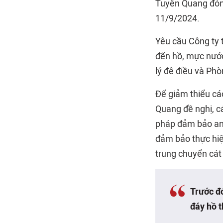
Tuyên Quang đóng
11/9/2024.
Yêu cầu Công ty t
đến hồ, mực nước
lý đê điều và Phò
Để giảm thiểu các 
Quang đề nghị, cá
pháp đảm bảo an t
đảm bảo thực hiện
trung chuyển cát 
Trước đ
đáy
hồ t