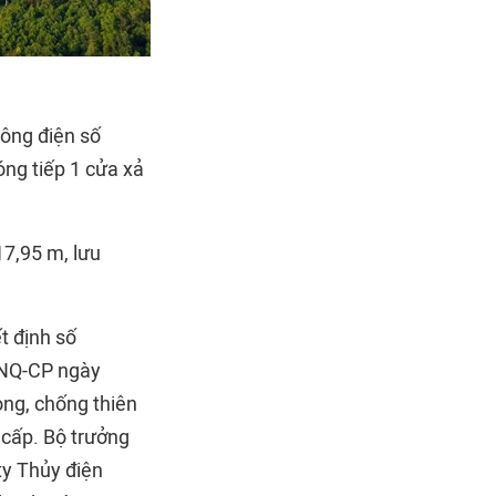
ông điện số
ng tiếp 1 cửa xả
17,95 m, lưu
t định số
/NQ-CP ngày
òng, chống thiên
c cấp. Bộ trưởng
y Thủy điện