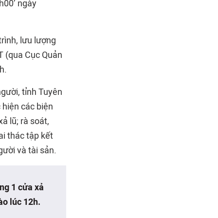
h00’ ngày
rình, lưu lượng
NT (qua Cục Quản
h.
 người, tỉnh Tuyên
 hiện các biện
 lũ; rà soát,
i thác tập kết
gười và tài sản.
ng 1 cửa xả
o lúc 12h.