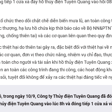
 tiếp 1 cửa xả đáy hồ thủy điện Tuyên Quang vào hồi 08
ổ chức theo dõi chặt chẽ diễn biến mưa lũ, an toàn công t
 thượng, hạ lưu hồ chứa kịp thời báo cáo về Bộ NN&PT
ng, chống thiên tai) và các cơ quan liên quan theo quy địn
thiệt hại do thiên tai gây ra, đặc biệt đối với thiệt hại về
c cơ quan, đơn vị theo chức năng, nhiệm vụ chỉ đạo, thực
oàn cho người và tài sản khi hồ thủy điện Tuyên Quang xả
 an toàn các công trình đang thi công, các hoạt động kha
sỏi, tuyệt đối không để xảy ra các thiệt hại đáng tiếc về n
ó, trong ngày 10/9, Công ty Thủy điện Tuyên Quang đã
đó
hủy điện Tuyên Quang vào lúc 8h và
đóng tiếp 1 cửa xả
và