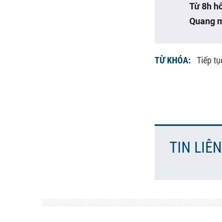
Từ 8h hô
Quang m
TỪ KHÓA:
Tiếp t
TIN LIÊ