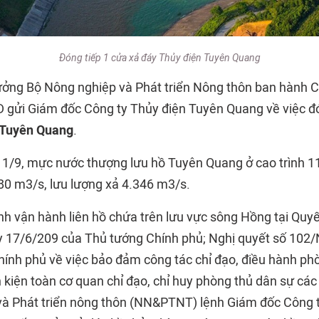
Đóng tiếp 1 cửa xả đáy Thủy điện Tuyên Quang
ưởng Bộ Nông nghiệp và Phát triển Nông thôn ban hành C
ửi Giám đốc Công ty Thủy điện Tuyên Quang về việc đó
Tuyên Quang
.
11/9, mực nước thượng lưu hồ Tuyên Quang ở cao trình 1
80 m3/s, lưu lượng xả 4.346 m3/s.
nh vận hành liên hồ chứa trên lưu vực sông Hồng tại Quyế
 17/6/209 của Thủ tướng Chính phủ; Nghị quyết số 102
ính phủ về việc bảo đảm công tác chỉ đạo, điều hành ph
an kiện toàn cơ quan chỉ đạo, chỉ huy phòng thủ dân sự cá
à Phát triển nông thôn (NN&PTNT) lệnh Giám đốc Công t