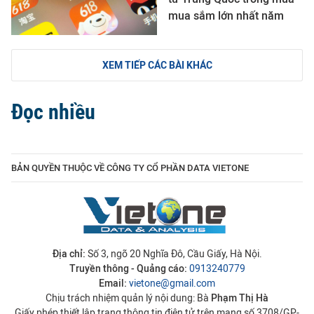
mua sắm lớn nhất năm
XEM TIẾP CÁC BÀI KHÁC
Đọc nhiều
BẢN QUYỀN THUỘC VỀ CÔNG TY CỔ PHẦN DATA VIETONE
Địa chỉ:
Số 3, ngõ 20 Nghĩa Đô, Cầu Giấy, Hà Nội.
Truyền thông - Quảng cáo:
0913240779
Email:
vietone@gmail.com
Chịu trách nhiệm quản lý nội dung: Bà
Phạm Thị Hà
Giấy phép thiết lập trang thông tin điện tử trên mạng số 3708/GP-