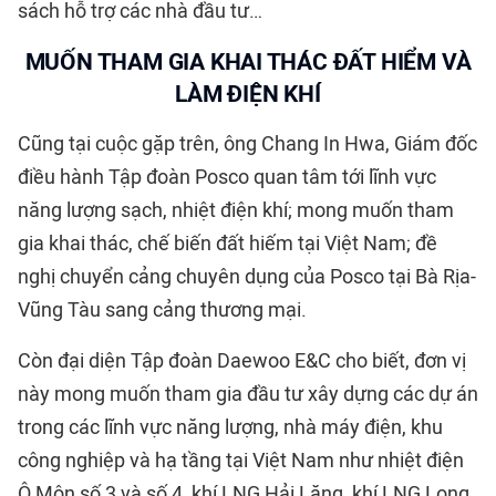
sách hỗ trợ các nhà đầu tư…
MUỐN THAM GIA KHAI THÁC ĐẤT HIỂM VÀ
LÀM ĐIỆN KHÍ
Cũng tại cuộc gặp trên, ông Chang In Hwa, Giám đốc
điều hành Tập đoàn Posco quan tâm tới lĩnh vực
năng lượng sạch, nhiệt điện khí; mong muốn tham
gia khai thác, chế biến đất hiếm tại Việt Nam; đề
nghị chuyển cảng chuyên dụng của Posco tại Bà Rịa-
Vũng Tàu sang cảng thương mại.
Còn đại diện Tập đoàn Daewoo E&C cho biết, đơn vị
này mong muốn tham gia đầu tư xây dựng các dự án
trong các lĩnh vực năng lượng, nhà máy điện, khu
công nghiệp và hạ tầng tại Việt Nam như nhiệt điện
Ô Môn số 3 và số 4, khí LNG Hải Lăng, khí LNG Long