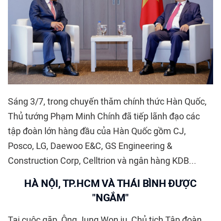
Sáng 3/7, trong chuyến thăm chính thức Hàn Quốc,
Thủ tướng Phạm Minh Chính đã tiếp lãnh đạo các
tập đoàn lớn hàng đầu của Hàn Quốc gồm CJ,
Posco, LG, Daewoo E&C, GS Engineering &
Construction Corp, Celltrion và ngân hàng KDB...
HÀ NỘI, TP.HCM VÀ THÁI BÌNH ĐƯỢC
"NGẮM"
Tại cuộc gặp, Ông Jung Won ju, Chủ tịch Tập đoàn