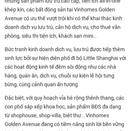
những sản phẩm lưu trú cao cấp, tiện ích all-in-one
khép kín, các bất động sản tại
Vinhomes
Golden
Avenue có ưu thế vượt trội khi có thể khai thác kinh
doanh dịch vụ lưu trú, căn hộ dịch vụ, cho thuê văn
phòng, siêu thị tiện ích, khách sạn mini…
Bức tranh kinh doanh dịch vụ, lưu trú được tiếp thêm
sinh lực bởi sự hiện diện phố đi bộ Little Shanghai với
các hoạt động kinh tế đêm sôi động như các nhà
hàng, quán ăn, dịch vụ, chuỗi sự kiện lễ hội tưng
bừng, cùng cảnh quan ấn tượng.
Đặc biệt, với quy hoạch vỉa hè rộng thênh thang, các
con phố sắp xếp khoa học, sản phẩm BĐS đa dạng
từ shophouse, shop-villa, biệt thự… Vinhomes
Golden Avenue đang có tiềm năng sinh lời bền vững