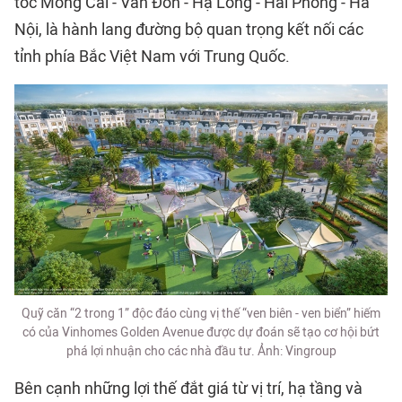
tốc Móng Cái - Vân Đồn - Hạ Long - Hải Phòng - Hà
Nội, là hành lang đường bộ quan trọng kết nối các
tỉnh phía Bắc Việt Nam với Trung Quốc.
Quỹ căn “2 trong 1” độc đáo cùng vị thế “ven biên - ven biển” hiếm
có của Vinhomes Golden Avenue được dự đoán sẽ tạo cơ hội bứt
phá lợi nhuận cho các nhà đầu tư. Ảnh: Vingroup
Bên cạnh những lợi thế đắt giá từ vị trí, hạ tầng và